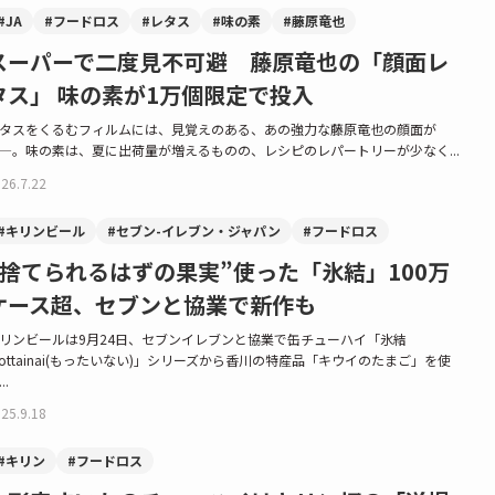
#JA
#フードロス
#レタス
#味の素
#藤原竜也
スーパーで二度見不可避 藤原竜也の「顔面レ
タス」 味の素が1万個限定で投入
タスをくるむフィルムには、見覚えのある、あの強力な藤原竜也の顔面が
—。味の素は、夏に出荷量が増えるものの、レシピのレパートリーが少なく...
26.7.22
#キリンビール
#セブン-イレブン・ジャパン
#フードロス
“捨てられるはずの果実”使った「氷結」100万
ケース超、セブンと協業で新作も
リンビールは9月24日、セブンイレブンと協業で缶チューハイ「氷結
ottainai(もったいない)」シリーズから香川の特産品「キウイのたまご」を使
..
25.9.18
#キリン
#フードロス