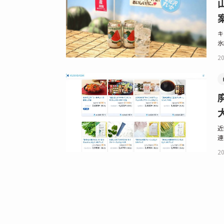
キ
氷
20
近
連
20