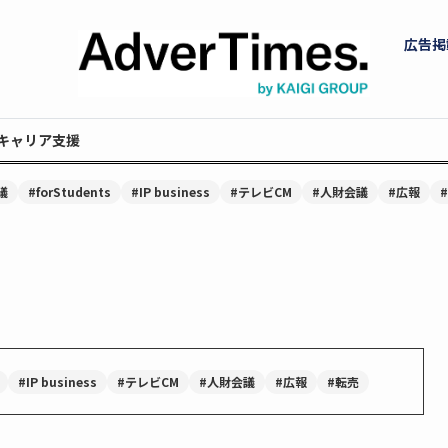
広告掲
キャリア支援
議
#forStudents
#IP business
#テレビCM
#人財会議
#広報
#IP business
#テレビCM
#人財会議
#広報
#転売