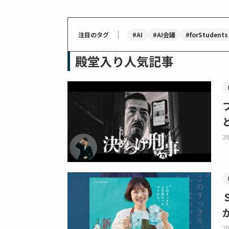
｜
#AI
#AI会議
#forStudents
注目のタグ
殿堂入り人気記事
20
20