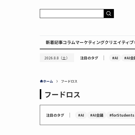
新着記事
コラム
マーケティング
クリエイティブ
｜
#AI
#AI会
2026.8.8（土）
注目のタグ
ホーム
フードロス
フードロス
｜
#AI
#AI会議
#forStudents
注目のタグ