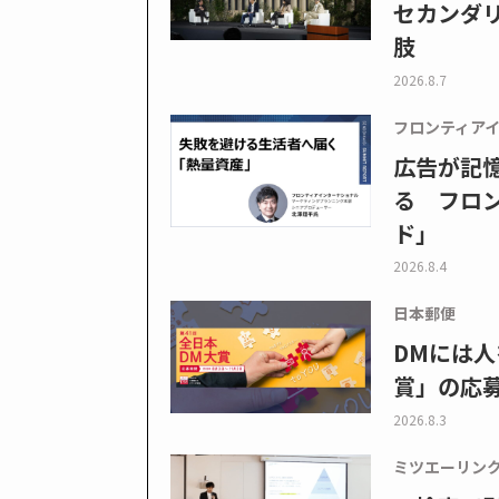
セカンダ
肢
2026.8.7
フロンティア
広告が記
る フロン
ド」
2026.8.4
日本郵便
DMには人
賞」の応
2026.8.3
ミツエーリン