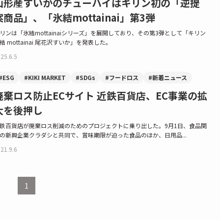
山形産すいかのチューハイはキリン初の「逆提
案商品」、「氷結mottainai」第3弾
リンは「氷結mottainaiシリーズ」を展開しており、その第3弾として「キリン
結 mottainai 尾花沢すいか」を発表した。
25.6.5
#ESG
#KIKI MARKET
#SDGs
#フードロス
#新着ニュース
廃棄ロス防止ECサイト 近鉄百貨店、EC事業の拡
大を後押し
鉄百貨店が廃棄ロス削減のためのプロジェクトに乗り出した。9月1日、食品関
の新興企業クラダシと共同で、賞味期限が迫った食品のほか、日用品...
21.9.6
1