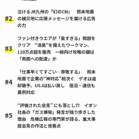
泣けるJR九州の「幻のCM」 熊本地震
の被災地に応援メッセージを届ける広告
の力
ファン付きウエアが「臭すぎる」問題を
クリア “消臭”を備えたワークマン、
120万点超を販売 一般向け攻略の鍵は
「周囲への配慮」か
「仕事早くてすごい…尊敬する」 熊本
地震で企業の“神対応”相次ぐ ゲオは返
却猶予、USJは払い戻し 宿泊・通信も
異例対応
“評価された会見” にも落とし穴 イオン
社長の「ガス爆発」発言が独り歩きした
理由 危機広報の専門家が語る、重大事
故会見の作法と改善点