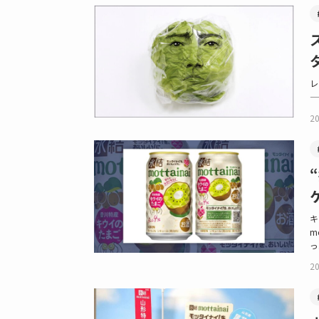
レ
—
20
キ
m
っ.
20