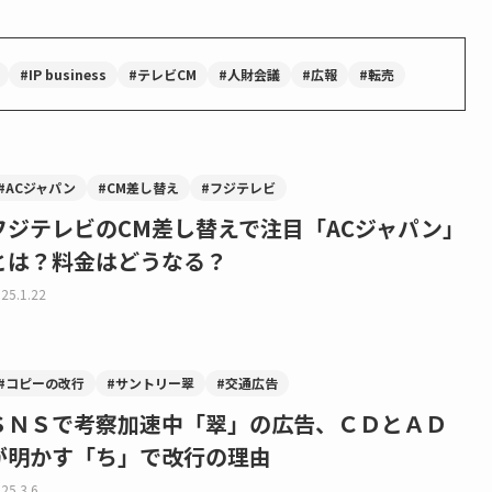
#IP business
#テレビCM
#人財会議
#広報
#転売
#ACジャパン
#CM差し替え
#フジテレビ
フジテレビのCM差し替えで注目「ACジャパン」
とは？料金はどうなる？
25.1.22
#コピーの改行
#サントリー翠
#交通広告
ＳＮＳで考察加速中「翠」の広告、ＣＤとＡＤ
が明かす「ち」で改行の理由
25.3.6