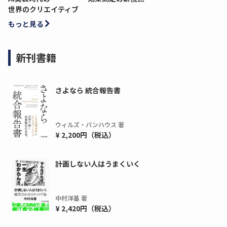
世界のクリエイティブ
もっと見る
新刊書籍
さよなら 統合報告書
ウィルズ・パンハウス 著
¥ 2,200円（税込）
ディーピー
ガラパゴス
間1,000万本以上の配布実績！】デジタ
導入率87%でも期
計画しない人はうまくいく
ーポンを活用した販促キャンペーンを...
AIを「売上」につ
デ...
ダウンロードする
中村洋基 著
ダウ
¥ 2,420円（税込）