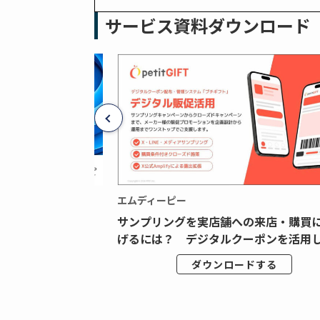
サービス資料ダウンロード
エムディーピー
広告データの“可視
サンプリングを実店舗への来店・購買
ジタル広告内製...
げるには？ デジタルクーポンを活用し.
ドする
ダウンロードする