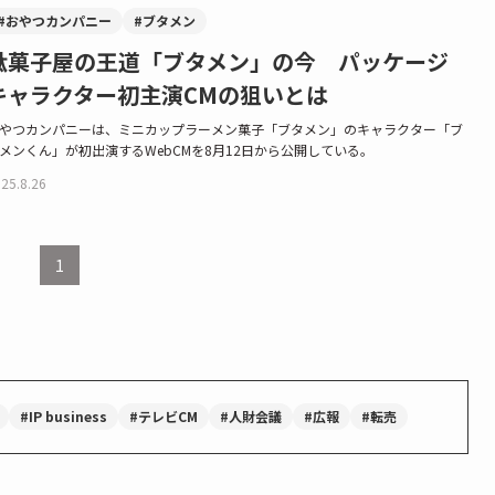
#おやつカンパニー
#ブタメン
駄菓子屋の王道「ブタメン」の今 パッケージ
キャラクター初主演CMの狙いとは
やつカンパニーは、ミニカップラーメン菓子「ブタメン」のキャラクター「ブ
メンくん」が初出演するWebCMを8月12日から公開している。
25.8.26
1
#IP business
#テレビCM
#人財会議
#広報
#転売