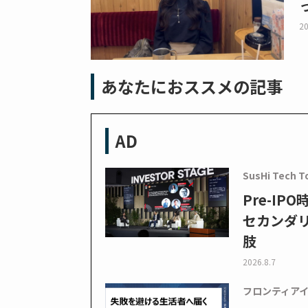
20
あなたにおススメの記事
AD
SusHi Tech T
Pre-I
セカンダ
肢
2026.8.7
フロンティア