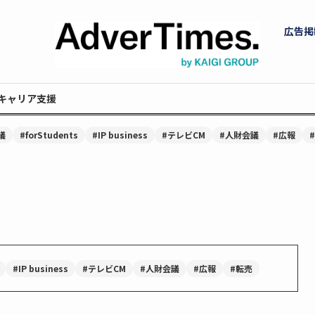
広告掲
キャリア支援
議
#forStudents
#IP business
#テレビCM
#人財会議
#広報
#IP business
#テレビCM
#人財会議
#広報
#転売