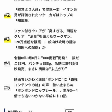
「経営より人命」で空気一変 イオン会
見が評価されたワケ カギはトップの
「知識量」
ファン付きウエアが「臭すぎる」問題を
クリア “消臭”を備えたワークマン、
120万点超を販売 一般向け攻略の鍵は
「周囲への配慮」か
令和8年8月8日に“888商戦”勃発！ 銀だ
こ88円、パンチョ888g、名鉄は8時8分8
秒発売、まさに商機は“末広がり”
映画ちいかわ×正規“ボンドロ”に「覇権
コンテンツの格」の声 勢い止まらぬ
「ボンボンドロップシール」、生産3～4
倍でも追いつかない平成レトロ熱