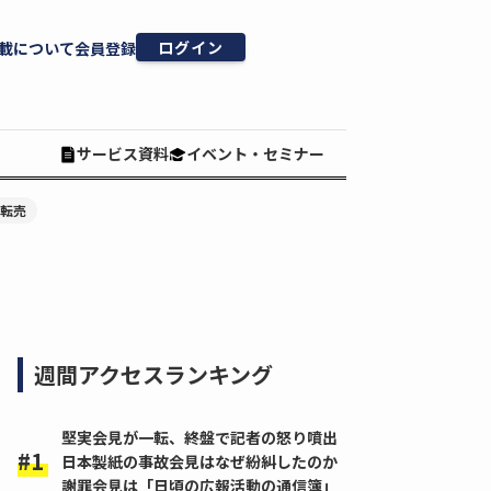
ログイン
載について
会員登録
サービス資料
イベント・セミナー
#転売
週間アクセスランキング
堅実会見が一転、終盤で記者の怒り噴出
日本製紙の事故会見はなぜ紛糾したのか
謝罪会見は「日頃の広報活動の通信簿」