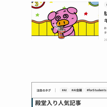
お
タ
20
｜
#AI
#AI会議
#forStudents
注目のタグ
殿堂入り人気記事