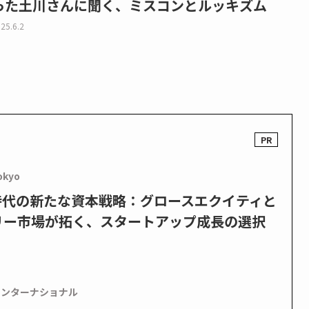
った土川さんに聞く、ミスコンとルッキズム
25.6.2
okyo
PO時代の新たな資本戦略：グロースエクイティと
リー市場が拓く、スタートアップ成長の選択
インターナショナル