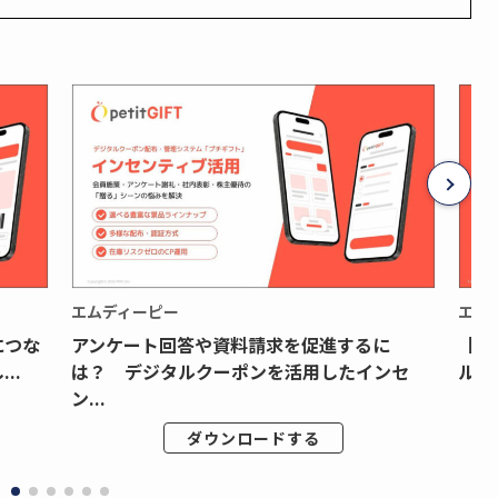
エムディーピー
エム
につな
アンケート回答や資料請求を促進するに
【月
..
は？ デジタルクーポンを活用したインセ
ルク
ン...
ダウンロードする