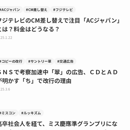
#ACジャパン
#CM差し替え
#フジテレビ
フジテレビのCM差し替えで注目「ACジャパン」
とは？料金はどうなる？
25.1.22
#コピーの改行
#サントリー翠
#交通広告
ＳＮＳで考察加速中「翠」の広告、ＣＤとＡＤ
が明かす「ち」で改行の理由
25.3.6
#ミスコン
#ルッキズム
高卒社会人を経て、ミス慶應準グランプリにな