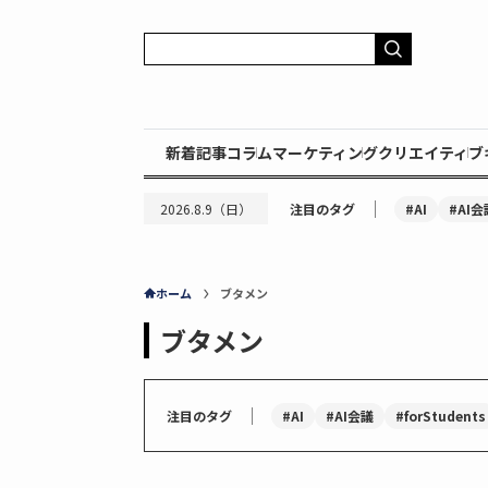
新着記事
コラム
マーケティング
クリエイティブ
｜
#AI
#AI会
2026.8.9（日）
注目のタグ
ホーム
ブタメン
ブタメン
｜
#AI
#AI会議
#forStudents
注目のタグ