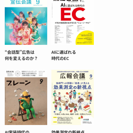
“会話型”広告は
AIに選ばれる
何を変えるのか？
時代のEC
AI実装時代の
効果測定の新視点