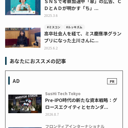
ＳＮＳで考察加速中「翠」の広告、Ｃ
ＤとＡＤが明かす「ち」...
2025.3.6
#ミスコン
#ルッキズム
高卒社会人を経て、ミス慶應準グラン
プリになった土川さんに...
2025.6.2
あなたにおススメの記事
AD
SusHi Tech Tokyo
Pre-IPO時代の新たな資本戦略：グ
ロースエクイティとセカンダ...
2026.8.7
フロンティアインターナショナル