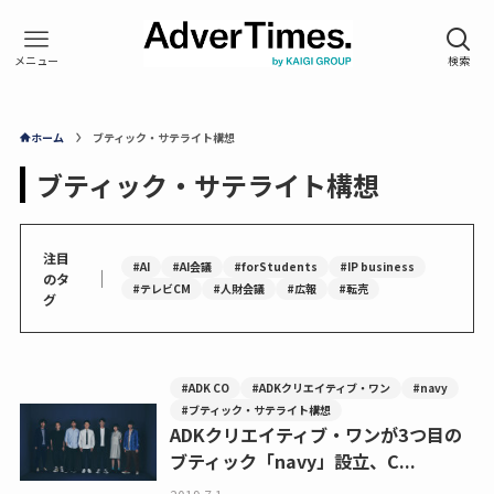
ホーム
ブティック・サテライト構想
ブティック・サテライト構想
注目
#AI
#AI会議
#forStudents
#IP business
｜
のタ
#テレビCM
#人財会議
#広報
#転売
グ
#ADK CO
#ADKクリエイティブ・ワン
#navy
#ブティック・サテライト構想
ADKクリエイティブ・ワンが3つ目の
ブティック「navy」設立、C...