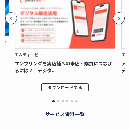
エムディーピー
エム
サンプリングを実店舗への来店・購買につなげ
ア
るには？ デジタ...
デジ
ダウンロードする
サービス資料一覧