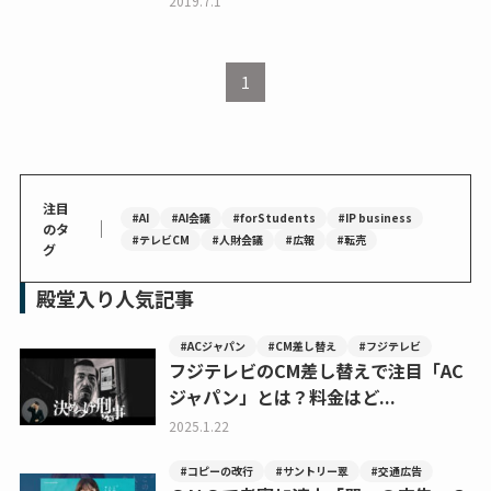
2019.7.1
1
注目
#AI
#AI会議
#forStudents
#IP business
｜
のタ
#テレビCM
#人財会議
#広報
#転売
グ
殿堂入り人気記事
#ACジャパン
#CM差し替え
#フジテレビ
フジテレビのCM差し替えで注目「AC
ジャパン」とは？料金はど...
2025.1.22
#コピーの改行
#サントリー翠
#交通広告