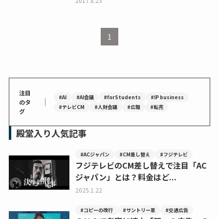
2017.8.23
1
注目
#AI
#AI会議
#forStudents
#IP business
｜
のタ
#テレビCM
#人財会議
#広報
#転売
グ
殿堂入り人気記事
#ACジャパン
#CM差し替え
#フジテレビ
フジテレビのCM差し替えで注目「AC
ジャパン」とは？料金はど...
2025.1.22
#コピーの改行
#サントリー翠
#交通広告