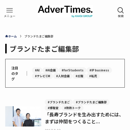
ホーム
ブランドたまご編集部
ブランドたまご編集部
注目
#AI
#AI会議
#forStudents
#IP business
｜
のタ
#テレビCM
#人財会議
#広報
#転売
グ
#ブランドたまご
#ブランドたまご編集部
#博報堂
#熱熱トーク
「長寿ブランドを生み出すためには、
まずは仲間をつくること...