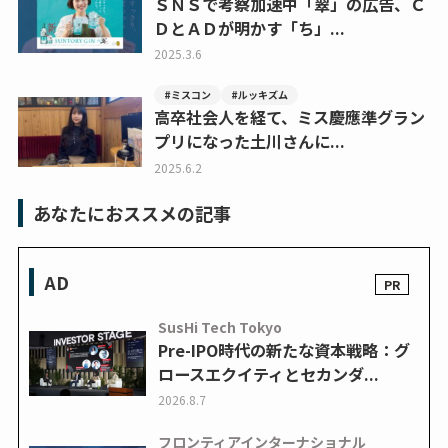
ＳＮＳで考察加速中「翠」の広告、Ｃ
ＤとＡＤが明かす「ち」...
2025.3.6
#ミスコン
#ルッキズム
高卒社会人を経て、ミス慶應準グラン
プリになった土川さんに...
2025.6.2
あなたにおススメの記事
AD
SusHi Tech Tokyo
Pre-IPO時代の新たな資本戦略：グ
ロースエクイティとセカンダ...
2026.8.7
フロンティアインターナショナル