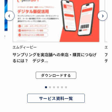
エムディーピー
エム
サンプリングを実店舗への来店・購買につなげ
ア
るには？ デジタ...
デジ
ダウンロードする
サービス資料一覧