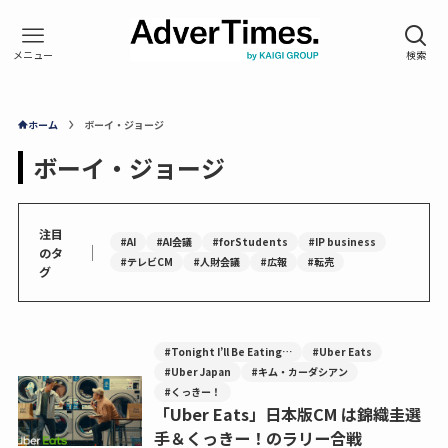
ホーム
ボーイ・ジョージ
ボーイ・ジョージ
注目
#AI
#AI会議
#forStudents
#IP business
｜
のタ
#テレビCM
#人財会議
#広報
#転売
グ
#Tonight I’ll Be Eating…
#Uber Eats
#Uber Japan
#キム・カーダシアン
#くっきー！
「Uber Eats」日本版CM は錦織圭選
手＆くっきー！のラリー合戦