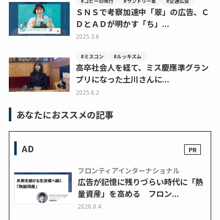
#コピーの改行
#サントリー翠
#交通広告
ＳＮＳで考察加速中「翠」の広告、Ｃ
ＤとＡＤが明かす「ち」...
2025.3.6
#ミスコン
#ルッキズム
高卒社会人を経て、ミス慶應準グラン
プリになった土川さんに...
2025.6.2
あなたにおススメの記事
AD
フロンティアインターナショナル
広告が記憶に残りづらい時代に「熱
量資産」を高める フロン...
2026.8.4