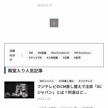
2019.12.27
1
注目
#AI
#AI会議
#forStudents
#IP business
｜
のタ
#テレビCM
#人財会議
#広報
#転売
グ
殿堂入り人気記事
#ACジャパン
#CM差し替え
#フジテレビ
フジテレビのCM差し替えで注目「AC
ジャパン」とは？料金はど...
2025.1.22