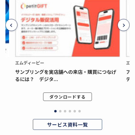
エムディーピー
エム
サンプリングを実店舗への来店・購買につなげ
ア
るには？ デジタ...
デジ
ダウンロードする
サービス資料一覧