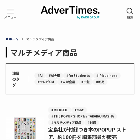
ホーム
マルチメディア商品
マルチメディア商品
注目
#AI
#AI会議
#forStudents
#IP business
｜
のタ
#テレビCM
#人財会議
#広報
#転売
グ
#MILKFED.
#moz
#THE POPUP SHOP by TAKARAJIMASHA
#マルチメディア商品
#付録
宝島社が付録つき本のPOPUP スト
ア、約100冊を編集部員が販売