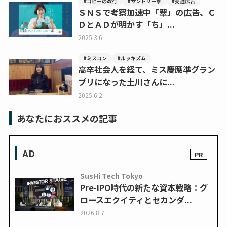
#コピーの改行
#サントリー翠
#交通広告
ＳＮＳで考察加速中「翠」の広告、Ｃ
ＤとＡＤが明かす「ち」...
2025.3.6
#ミスコン
#ルッキズム
高卒社会人を経て、ミス慶應準グラン
プリになった土川さんに...
2025.6.2
あなたにおススメの記事
AD
SusHi Tech Tokyo
Pre-IPO時代の新たな資本戦略：グ
ロースエクイティとセカンダ...
2026.8.7