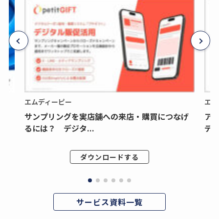
エムディーピー
エム
サンプリングを実店舗への来店・購買につなげ
ア
るには？ デジタ...
デジ
ダウンロードする
サービス資料一覧