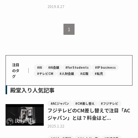
2019.8.27
1
注目
#AI
#AI会議
#forStudents
#IP business
｜
のタ
#テレビCM
#人財会議
#広報
#転売
グ
殿堂入り人気記事
#ACジャパン
#CM差し替え
#フジテレビ
フジテレビのCM差し替えで注目「AC
ジャパン」とは？料金はど...
2025.1.22