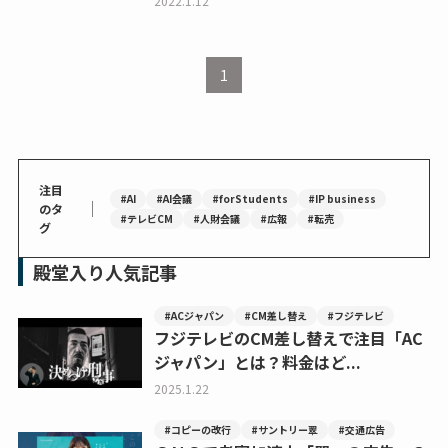
2022.1.12
1
注目
#AI
#AI会議
#forStudents
#IP business
｜
のタ
#テレビCM
#人財会議
#広報
#転売
グ
殿堂入り人気記事
#ACジャパン
#CM差し替え
#フジテレビ
フジテレビのCM差し替えで注目「AC
ジャパン」とは？料金はど...
2025.1.22
#コピーの改行
#サントリー翠
#交通広告