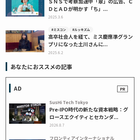
ＳＮＳで考察加速中「翠」の広告、Ｃ
ＤとＡＤが明かす「ち」...
2025.3.6
#ミスコン
#ルッキズム
高卒社会人を経て、ミス慶應準グラン
プリになった土川さんに...
2025.6.2
あなたにおススメの記事
AD
SusHi Tech Tokyo
Pre-IPO時代の新たな資本戦略：グ
ロースエクイティとセカンダ...
2026.8.7
フロンティアインターナショナル