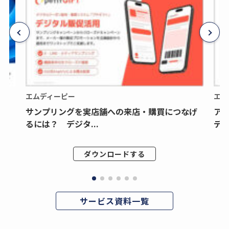
エムディーピー
エム
サンプリングを実店舗への来店・購買につなげ
ア
るには？ デジタ...
デジ
ダウンロードする
サービス資料一覧