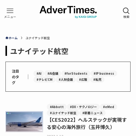
ホーム
ユナイテッド航空
ユナイテッド航空
注目
#AI
#AI会議
#forStudents
#IP business
｜
のタ
#テレビCM
#人財会議
#広報
#転売
グ
#Abbott
#DX・テクノロジー
#eMed
#ユナイテッド航空
#新着ニュース
【CES2022】ヘルステックが実現す
る安心の海外旅行（玉井博久）