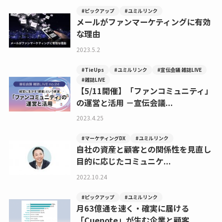
#ピックアップ
#ユミルリンク
メールがファンマーケティングに有効
な理由
2023.5.2
#TieUps
#ユミルリンク
#宣伝会議 雑誌LIVE
#雑誌LIVE
【5/11開催】「ファンコミュニティ」
の運営と活用 －宣伝会議...
2023.4.25
#マーケティングDX
#ユミルリンク
自社の資産と顧客との関係性を見直し
目的に応じたコミュニケ...
2022.10.24
#ピックアップ
#ユミルリンク
月63億通を速く・確実に届ける
「Cuenote」が生む企業と顧客...