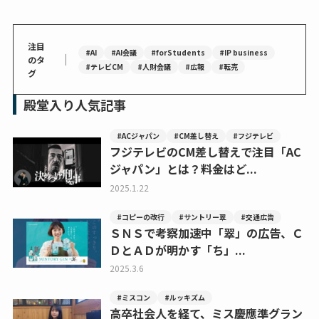
注目
#AI
#AI会議
#forStudents
#IP business
｜
のタ
#テレビCM
#人財会議
#広報
#転売
グ
殿堂入り人気記事
#ACジャパン
#CM差し替え
#フジテレビ
フジテレビのCM差し替えで注目「AC
ジャパン」とは？料金はど...
2025.1.22
#コピーの改行
#サントリー翠
#交通広告
ＳＮＳで考察加速中「翠」の広告、Ｃ
ＤとＡＤが明かす「ち」...
2025.3.6
#ミスコン
#ルッキズム
高卒社会人を経て、ミス慶應準グラン