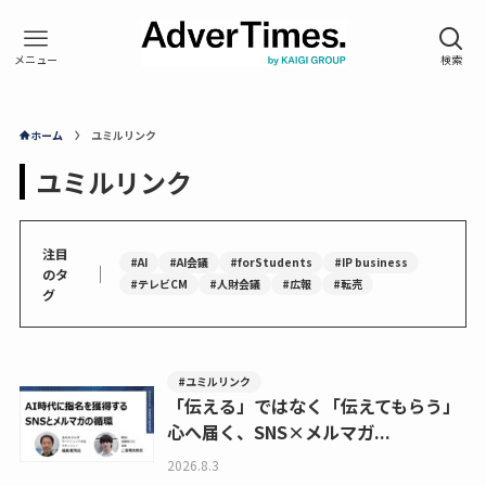
ホーム
ユミルリンク
ユミルリンク
注目
#AI
#AI会議
#forStudents
#IP business
｜
のタ
#テレビCM
#人財会議
#広報
#転売
グ
#ユミルリンク
「伝える」ではなく「伝えてもらう」
心へ届く、SNS×メルマガ...
2026.8.3