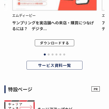
エムディーピー
エム
サンプリングを実店舗への来店・購買につなげ
ア
るには？ デジタ...
デジ
ダウンロードする
サービス資料一覧
特設ページ
キャリアアップナビ