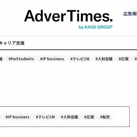
広告掲
キャリア支援
議
#forStudents
#IP business
#テレビCM
#人財会議
#広報
#IP business
#テレビCM
#人財会議
#広報
#転売