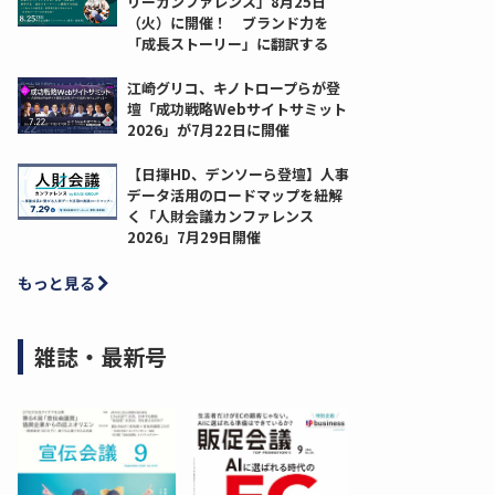
リーカンファレンス」8月25日
（火）に開催！ ブランド力を
「成長ストーリー」に翻訳する
江崎グリコ、キノトロープらが登
壇「成功戦略Webサイトサミット
2026」が7月22日に開催
【日揮HD、デンソーら登壇】人事
データ活用のロードマップを紐解
く「人財会議カンファレンス
2026」7月29日開催
もっと見る
雑誌・最新号