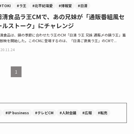
#TOKI
#ラ王
#北平妃璃愛
#博報堂
#日清
日清食品ラ王CMで、あの兄妹が「通販番組風セ
ールストーク」にチャレンジ
清食品は、鍋の季節に合わせたラ王のCM「日清 ラ王 兄妹 通販〆の鍋ラ王」篇
放映を開始した。このCMに登場するのは、「日清ご褒美ラ王」のCMで...
20.11.24
1
#IP business
#テレビCM
#人財会議
#広報
#転売