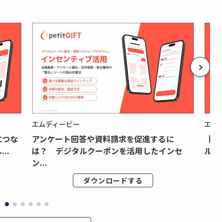
エムディーピー
エム
につな
アンケート回答や資料請求を促進するに
【月
..
は？ デジタルクーポンを活用したインセ
ルク
ン...
ダウンロードする