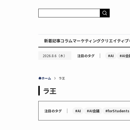
新着記事
コラム
マーケティング
クリエイティブ
｜
#AI
#AI会
2026.8.6（木）
注目のタグ
ホーム
ラ王
ラ王
｜
#AI
#AI会議
#forStudents
注目のタグ