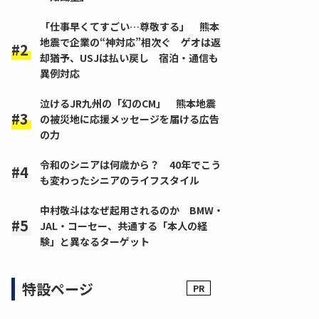
「仕事早くてすごい…尊敬する」 熊本
地震で企業の“神対応”相次ぐ ゲオは返
却猶予、USJは払い戻し 宿泊・通信も
異例対応
泣けるJR九州の「幻のCM」 熊本地震
の被災地に応援メッセージを届ける広告
の力
令和のシニアは何歳から？ 40年でこう
も変わったシニアのライフスタイル
中村敬斗はなぜ起用されるのか BMW・
JAL・コーセー、共通する「本人の経
験」と異なるターゲット
特設ページ