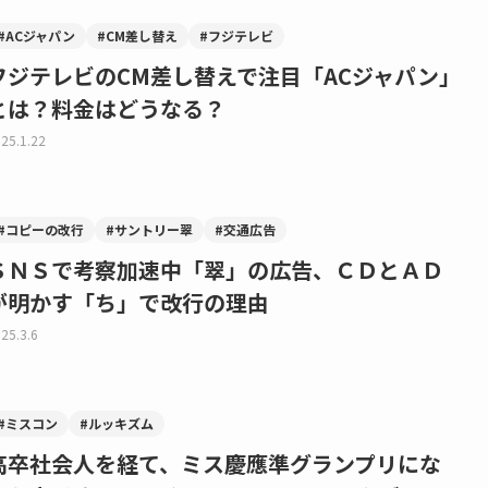
#ACジャパン
#CM差し替え
#フジテレビ
フジテレビのCM差し替えで注目「ACジャパン」
とは？料金はどうなる？
25.1.22
#コピーの改行
#サントリー翠
#交通広告
ＳＮＳで考察加速中「翠」の広告、ＣＤとＡＤ
が明かす「ち」で改行の理由
25.3.6
#ミスコン
#ルッキズム
高卒社会人を経て、ミス慶應準グランプリにな