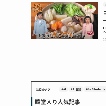
日
の
20
｜
#AI
#AI会議
#forStudents
注目のタグ
殿堂入り人気記事