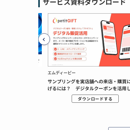
サービス資料ダウンロード
エムディーピー
広告データの“可視
サンプリングを実店舗への来店・購買
ジタル広告内製...
げるには？ デジタルクーポンを活用し.
ドする
ダウンロードする