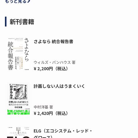
もっと見る
新刊書籍
さよなら 統合報告書
ウィルズ・パンハウス 著
¥ 2,200円（税込）
ディーピー
ガラパゴス
間1,000万本以上の配布実績！】デジタ
導入率87%でも期
計画しない人はうまくいく
ーポンを活用した販促キャンペーンを...
AIを「売上」につ
デ...
ダウンロードする
中村洋基 著
ダウ
¥ 2,420円（税込）
ELG（エコシステム・レッド・
グロース）