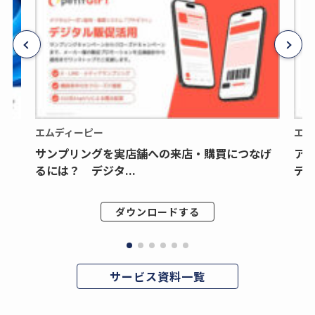
エムディーピー
エム
サンプリングを実店舗への来店・購買につなげ
ア
るには？ デジタ...
デジ
ダウンロードする
サービス資料一覧