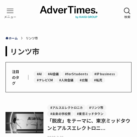
ホーム
リンツ市
リンツ市
注目
#AI
#AI会議
#forStudents
#IP business
｜
のタ
#テレビCM
#人財会議
#広報
#転売
グ
#アルスエレクトロニカ
#リンツ市
#未来の学校祭
#東京ミッドタウン
「脱皮」をテーマに、東京ミッドタウ
ンとアルスエレクトロニ...