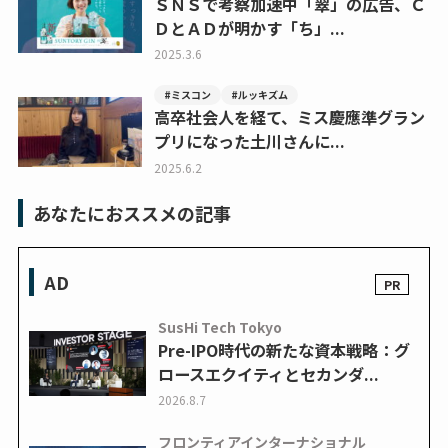
ＳＮＳで考察加速中「翠」の広告、Ｃ
ＤとＡＤが明かす「ち」...
2025.3.6
#ミスコン
#ルッキズム
高卒社会人を経て、ミス慶應準グラン
プリになった土川さんに...
2025.6.2
あなたにおススメの記事
AD
SusHi Tech Tokyo
Pre-IPO時代の新たな資本戦略：グ
ロースエクイティとセカンダ...
2026.8.7
フロンティアインターナショナル