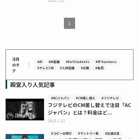
2020.2.21
1
注目
#AI
#AI会議
#forStudents
#IP business
｜
のタ
#テレビCM
#人財会議
#広報
#転売
グ
殿堂入り人気記事
#ACジャパン
#CM差し替え
#フジテレビ
フジテレビのCM差し替えで注目「AC
ジャパン」とは？料金はど...
2025.1.22
#コピーの改行
#サントリー翠
#交通広告