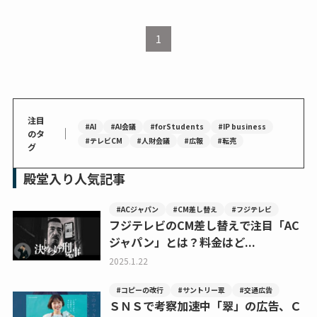
1
注目
#AI
#AI会議
#forStudents
#IP business
｜
のタ
#テレビCM
#人財会議
#広報
#転売
グ
殿堂入り人気記事
#ACジャパン
#CM差し替え
#フジテレビ
フジテレビのCM差し替えで注目「AC
ジャパン」とは？料金はど...
2025.1.22
#コピーの改行
#サントリー翠
#交通広告
ＳＮＳで考察加速中「翠」の広告、Ｃ