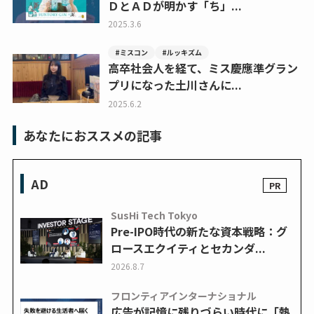
ＤとＡＤが明かす「ち」...
2025.3.6
#ミスコン
#ルッキズム
高卒社会人を経て、ミス慶應準グラン
プリになった土川さんに...
2025.6.2
あなたにおススメの記事
AD
SusHi Tech Tokyo
Pre-IPO時代の新たな資本戦略：グ
ロースエクイティとセカンダ...
2026.8.7
フロンティアインターナショナル
広告が記憶に残りづらい時代に「熱