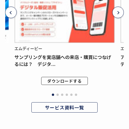
エムディーピー
エム
サンプリングを実店舗への来店・購買につなげ
ア
るには？ デジタ...
デジ
ダウンロードする
サービス資料一覧