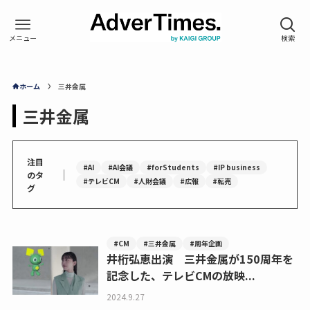
ホーム
三井金属
三井金属
注目
#AI
#AI会議
#forStudents
#IP business
｜
のタ
#テレビCM
#人財会議
#広報
#転売
グ
#CM
#三井金属
#周年企画
井桁弘恵出演 三井金属が150周年を
記念した、テレビCMの放映...
2024.9.27