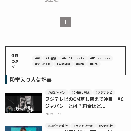
2021.6.3
1
注目
#AI
#AI会議
#forStudents
#IP business
｜
のタ
#テレビCM
#人財会議
#広報
#転売
グ
殿堂入り人気記事
#ACジャパン
#CM差し替え
#フジテレビ
フジテレビのCM差し替えで注目「AC
ジャパン」とは？料金はど...
2025.1.22
#コピーの改行
#サントリー翠
#交通広告