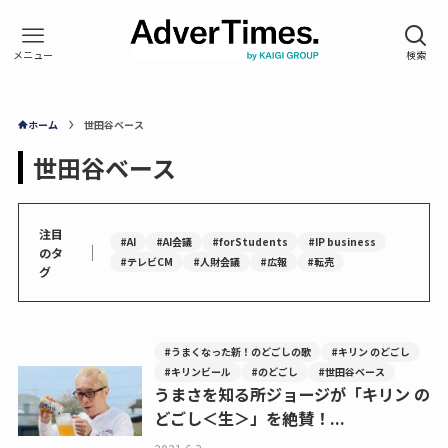
ホーム
世田谷ベース
世田谷ベース
注目
#AI
#AI会議
#forStudents
#IP business
｜
のタ
#テレビCM
#人財会議
#広報
#転売
グ
#うまくなった新！のどごしの歌
#キリン のどごし
#キリンビール
#のどごし
#世田谷ベース
うまさを知る所ジョージが「キリン の
どごし＜生＞」を絶賛！...