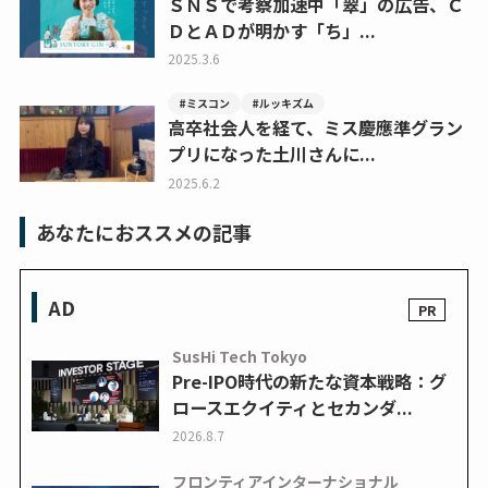
ＳＮＳで考察加速中「翠」の広告、Ｃ
ＤとＡＤが明かす「ち」...
2025.3.6
#ミスコン
#ルッキズム
高卒社会人を経て、ミス慶應準グラン
プリになった土川さんに...
2025.6.2
あなたにおススメの記事
AD
SusHi Tech Tokyo
Pre-IPO時代の新たな資本戦略：グ
ロースエクイティとセカンダ...
2026.8.7
フロンティアインターナショナル