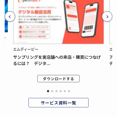
エムディーピー
エム
サンプリングを実店舗への来店・購買につなげ
ア
るには？ デジタ...
デジ
ダウンロードする
サービス資料一覧