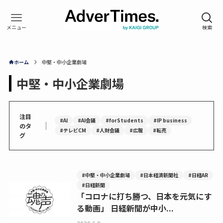
ホーム
中堅・中小企業劇場
中堅・中小企業劇場
注目
#AI
#AI会議
#forStudents
#IP business
｜
のタ
#テレビCM
#人財会議
#広報
#転売
グ
#中堅・中小企業劇場
#日本経済新聞社
#日経AR
#日経新聞
「コロナに打ち勝つ、日本を元気にす
る動画」 日経新聞が中小...