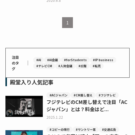
2020.6.8
1
注目
#AI
#AI会議
#forStudents
#IP business
｜
のタ
#テレビCM
#人財会議
#広報
#転売
グ
殿堂入り人気記事
#ACジャパン
#CM差し替え
#フジテレビ
フジテレビのCM差し替えで注目「AC
ジャパン」とは？料金はど...
2025.1.22
#コピーの改行
#サントリー翠
#交通広告