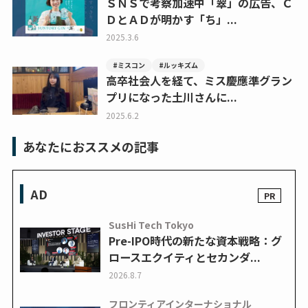
ＳＮＳで考察加速中「翠」の広告、Ｃ
ＤとＡＤが明かす「ち」...
2025.3.6
#ミスコン
#ルッキズム
高卒社会人を経て、ミス慶應準グラン
プリになった土川さんに...
2025.6.2
あなたにおススメの記事
AD
SusHi Tech Tokyo
Pre-IPO時代の新たな資本戦略：グ
ロースエクイティとセカンダ...
2026.8.7
フロンティアインターナショナル