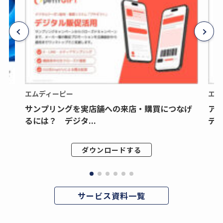
エムディーピー
エム
サンプリングを実店舗への来店・購買につなげ
ア
るには？ デジタ...
デジ
ダウンロードする
サービス資料一覧