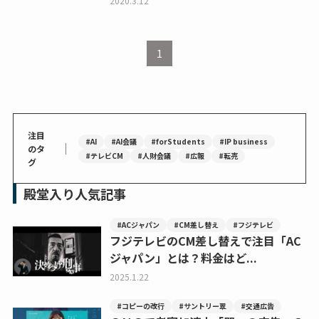
2020.3.12
1
注目
#AI
#AI会議
#forStudents
#IP business
｜
のタ
#テレビCM
#人財会議
#広報
#転売
グ
殿堂入り人気記事
#ACジャパン
#CM差し替え
#フジテレビ
フジテレビのCM差し替えで注目「AC
ジャパン」とは？料金はど...
2025.1.22
#コピーの改行
#サントリー翠
#交通広告