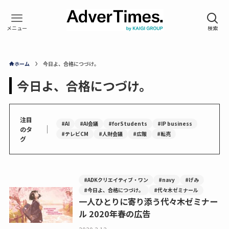
ホーム
今日よ、合格につづけ。
今日よ、合格につづけ。
注目
#AI
#AI会議
#forStudents
#IP business
｜
のタ
#テレビCM
#人財会議
#広報
#転売
グ
#ADKクリエイティブ・ワン
#navy
#げみ
#今日よ、合格につづけ。
#代々木ゼミナール
一人ひとりに寄り添う代々木ゼミナー
ル 2020年春の広告