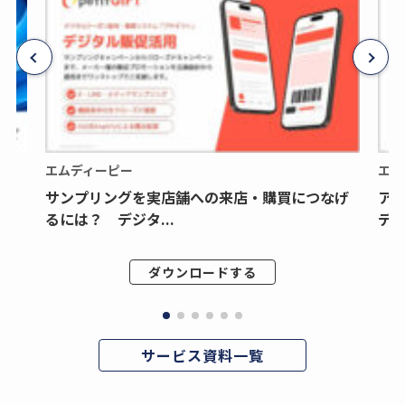
エムディーピー
エム
サンプリングを実店舗への来店・購買につなげ
ア
るには？ デジタ...
デジ
ダウンロードする
サービス資料一覧