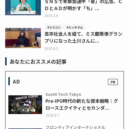
ＳＮＳで考察加速中「翠」の広告、Ｃ
ＤとＡＤが明かす「ち」...
2025.3.6
#ミスコン
#ルッキズム
高卒社会人を経て、ミス慶應準グラン
プリになった土川さんに...
2025.6.2
あなたにおススメの記事
AD
SusHi Tech Tokyo
Pre-IPO時代の新たな資本戦略：グ
ロースエクイティとセカンダ...
2026.8.7
フロンティアインターナショナル