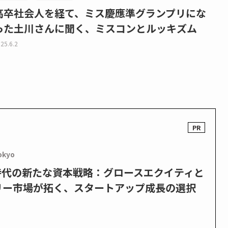
高卒社会人を経て、ミス慶應準グランプリにな
った土川さんに聞く、ミスコンとルッキズム
25.6.2
okyo
PO時代の新たな資本戦略：グロースエクイティと
リー市場が拓く、スタートアップ成長の選択