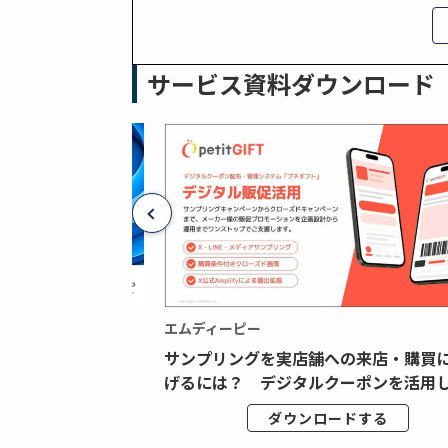
サービス資料ダウンロード
エムディーピー
広告データの“可視
サンプリングを実店舗への来店・購買
ジタル広告内製...
げるには？ デジタルクーポンを活用し.
ドする
ダウンロードする