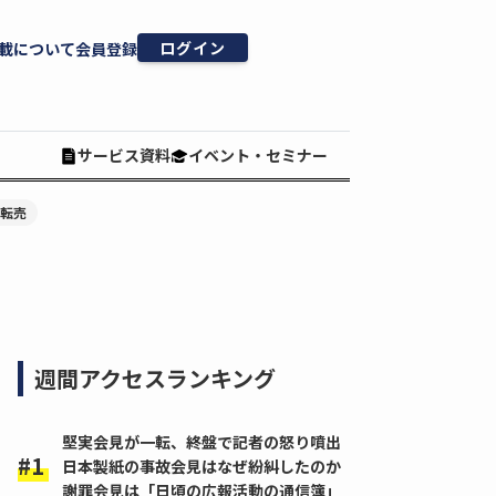
ログイン
載について
会員登録
サービス資料
イベント・セミナー
#転売
週間アクセスランキング
堅実会見が一転、終盤で記者の怒り噴出
日本製紙の事故会見はなぜ紛糾したのか
謝罪会見は「日頃の広報活動の通信簿」