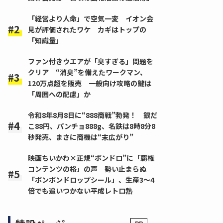
「経営より人命」で空気一変 イオン会
見が評価されたワケ カギはトップの
「知識量」
ファン付きウエアが「臭すぎる」問題を
クリア “消臭”を備えたワークマン、
120万点超を販売 一般向け攻略の鍵は
「周囲への配慮」か
令和8年8月8日に“888商戦”勃発！ 銀だ
こ88円、パンチョ888g、名鉄は8時8分8
秒発売、まさに商機は“末広がり”
映画ちいかわ×正規“ボンドロ”に「覇権
コンテンツの格」の声 勢い止まらぬ
「ボンボンドロップシール」、生産3～4
倍でも追いつかない平成レトロ熱