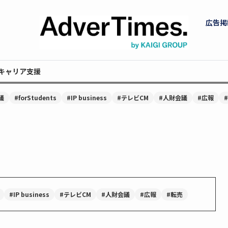
広告掲
キャリア支援
議
#forStudents
#IP business
#テレビCM
#人財会議
#広報
#IP business
#テレビCM
#人財会議
#広報
#転売