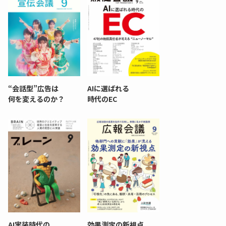
“会話型”広告は
AIに選ばれる
何を変えるのか？
時代のEC
AI実装時代の
効果測定の新視点