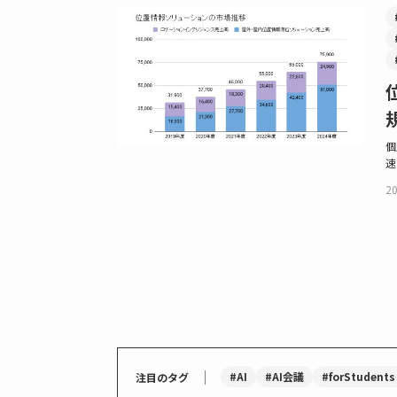
個
速
20
｜
#AI
#AI会議
#forStudents
注目のタグ