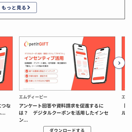
もっと見る
エムディーピー
エム
につな
アンケート回答や資料請求を促進するに
【月
..
は？ デジタルクーポンを活用したインセ
ルク
ン...
ダウンロードする