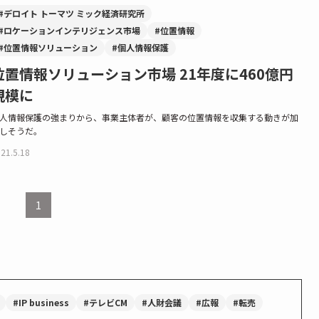
#デロイト トーマツ ミック経済研究所
#ロケーションインテリジェンス市場
#位置情報
#位置情報ソリューション
#個人情報保護
位置情報ソリューション市場 21年度に460億円
規模に
人情報保護の強まりから、事業主体者が、顧客の位置情報を収集する動きが加
しそうだ。
21.5.18
1
#IP business
#テレビCM
#人財会議
#広報
#転売