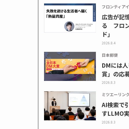
フロンティア
広告が記
る フロン
ド」
2026.8.4
日本郵便
DMには人
賞」の応
2026.8.3
ミツエーリン
AI検索
すLLMO
2026.8.3