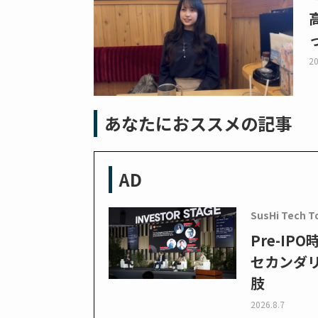
20
あなたにおススメの記事
AD
SusHi Tech T
Pre-I
セカンダ
肢
2026.8.7