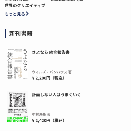
世界のクリエイティブ
もっと見る
新刊書籍
さよなら 統合報告書
ウィルズ・パンハウス 著
¥ 2,200円（税込）
計画しない人はうまくいく
ディーピー
ガラパゴス
間1,000万本以上の配布実績！】デジタ
導入率87%でも期
ーポンを活用した販促キャンペーンを...
AIを「売上」につ
中村洋基 著
デ...
¥ 2,420円（税込）
ダウンロードする
ダウ