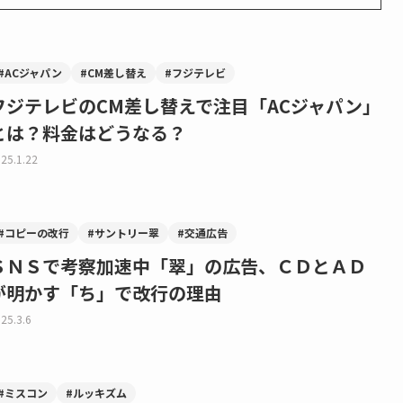
#ACジャパン
#CM差し替え
#フジテレビ
フジテレビのCM差し替えで注目「ACジャパン」
とは？料金はどうなる？
25.1.22
#コピーの改行
#サントリー翠
#交通広告
ＳＮＳで考察加速中「翠」の広告、ＣＤとＡＤ
が明かす「ち」で改行の理由
25.3.6
#ミスコン
#ルッキズム