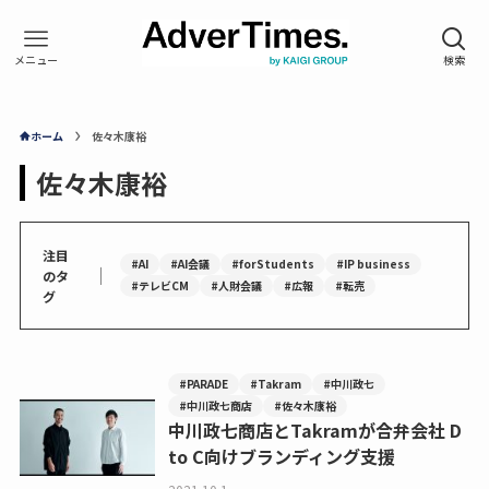
ホーム
佐々木康裕
佐々木康裕
注目
#AI
#AI会議
#forStudents
#IP business
｜
のタ
#テレビCM
#人財会議
#広報
#転売
グ
#PARADE
#Takram
#中川政七
#中川政七商店
#佐々木康裕
中川政七商店とTakramが合弁会社 D
to C向けブランディング支援