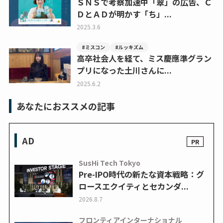
ＳＮＳで考察加速中「翠」の広告、Ｃ
ＤとＡＤが明かす「ち」...
2025.3.6
#ミスコン
#ルッキズム
高卒社会人を経て、ミス慶應準グラン
プリになった土川さんに...
2025.6.2
あなたにおススメの記事
AD
SusHi Tech Tokyo
Pre-IPO時代の新たな資本戦略：グ
ロースエクイティとセカンダ...
2026.8.7
フロンティアインターナショナル