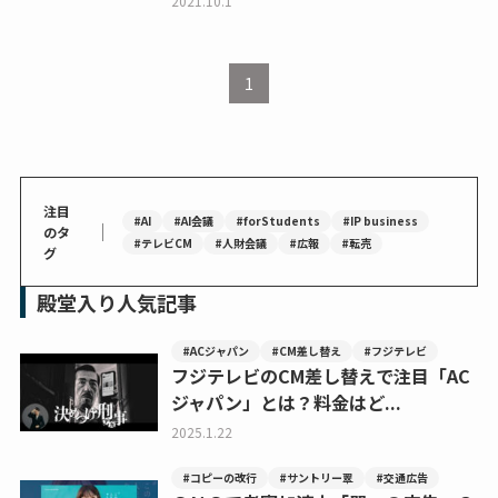
2021.10.1
1
注目
#AI
#AI会議
#forStudents
#IP business
｜
のタ
#テレビCM
#人財会議
#広報
#転売
グ
殿堂入り人気記事
#ACジャパン
#CM差し替え
#フジテレビ
フジテレビのCM差し替えで注目「AC
ジャパン」とは？料金はど...
2025.1.22
#コピーの改行
#サントリー翠
#交通広告