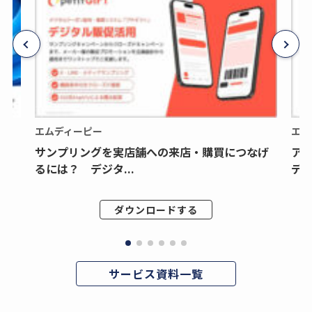
エムディーピー
エム
サンプリングを実店舗への来店・購買につなげ
ア
るには？ デジタ...
デジ
ダウンロードする
サービス資料一覧