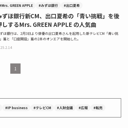
#Mrs. GREEN APPLE
#みずほ銀行
#出口夏希
みずほ銀行新CM、出口夏希の「青い挑戦」を後
押しするMrs. GREEN APPLE の人気曲
ずほ銀行は、2月3日より俳優の出口夏希さんを起用した新テレビCM「青い挑
」篇と「口座開設」篇の2本のオンエアを開始した。
25.2.14
1
#IP business
#テレビCM
#人財会議
#広報
#転売