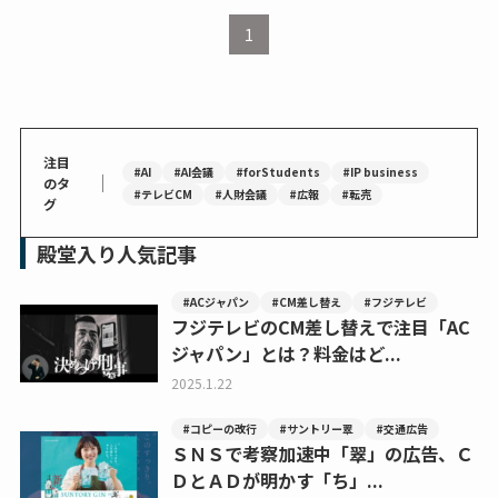
1
注目
#AI
#AI会議
#forStudents
#IP business
｜
のタ
#テレビCM
#人財会議
#広報
#転売
グ
殿堂入り人気記事
#ACジャパン
#CM差し替え
#フジテレビ
フジテレビのCM差し替えで注目「AC
ジャパン」とは？料金はど...
2025.1.22
#コピーの改行
#サントリー翠
#交通広告
ＳＮＳで考察加速中「翠」の広告、Ｃ
ＤとＡＤが明かす「ち」...