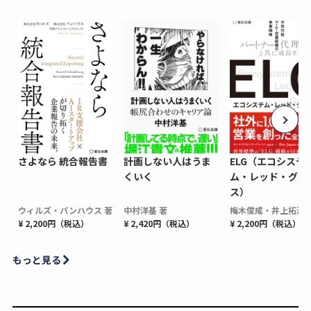
さよなら 統合報告書
計画しない人はうま
ELG（エコシステ
くいく
ム・レッド・グロ
ス）
ウィルズ・パンハウス 著
中村洋基 著
梅木俊成・井上拓海 
¥ 2,200円（税込）
¥ 2,420円（税込）
¥ 2,200円（税込）
もっと見る