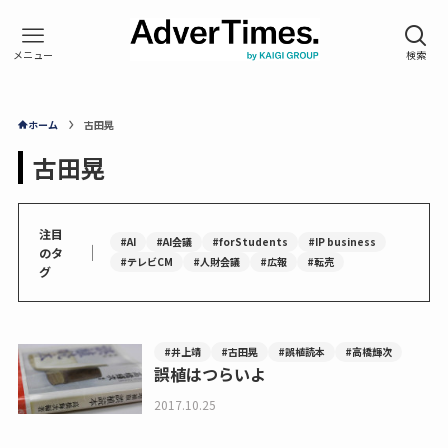
ホーム
古田晃
古田晃
注目
#AI
#AI会議
#forStudents
#IP business
｜
のタ
#テレビCM
#人財会議
#広報
#転売
グ
#井上靖
#古田晃
#誤植読本
#高橋輝次
誤植はつらいよ
2017.10.25