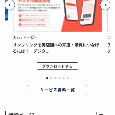
エムディーピー
エム
サンプリングを実店舗への来店・購買につなげ
ア
るには？ デジタ...
デジ
ダウンロードする
サービス資料一覧
特設ページ