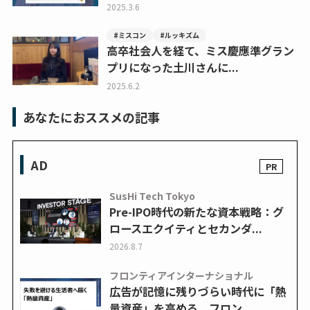
2025.3.6
#ミスコン
#ルッキズム
高卒社会人を経て、ミス慶應準グラン
プリになった土川さんに...
2025.6.2
あなたにおススメの記事
AD
SusHi Tech Tokyo
Pre-IPO時代の新たな資本戦略：グ
ロースエクイティとセカンダ...
2026.8.7
フロンティアインターナショナル
広告が記憶に残りづらい時代に「熱
量資産」を高める フロン...