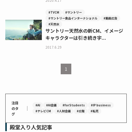
2020.4.17
#TVCM
#サントリー
#サントリー食品インターナショナル
#動画広告
#天然水
サントリー天然水の新CM、イメージ
キャラクターは引き続き宇...
2017.6.29
1
注目
#AI
#AI会議
#forStudents
#IP business
｜
のタ
#テレビCM
#人財会議
#広報
#転売
グ
殿堂入り人気記事