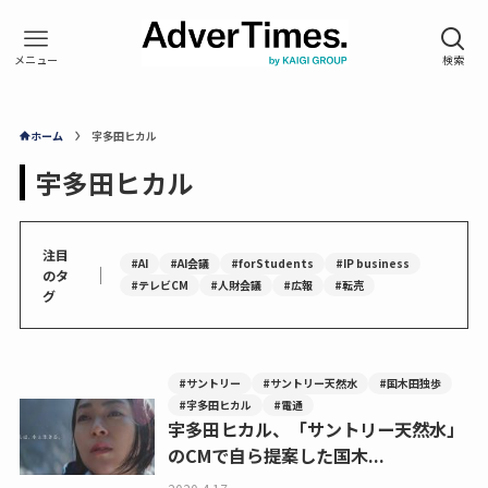
ホーム
宇多田ヒカル
宇多田ヒカル
注目
#AI
#AI会議
#forStudents
#IP business
｜
のタ
#テレビCM
#人財会議
#広報
#転売
グ
#サントリー
#サントリー天然水
#国木田独歩
#宇多田ヒカル
#電通
宇多田ヒカル、「サントリー天然水」
のCMで自ら提案した国木...