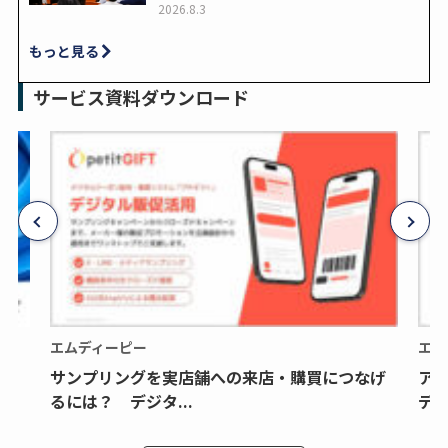
2026.8.3
もっと見る
サービス資料ダウンロード
エムディーピー
エム
サンプリングを実店舗への来店・購買につなげ
ア
るには？ デジタ...
デジ