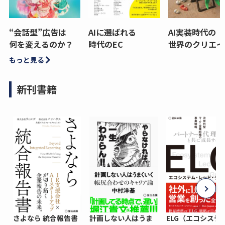
“会話型”広告は
AIに選ばれる
AI実装時代の
何を変えるのか？
時代のEC
世界のクリエイ
もっと見る
新刊書籍
さよなら 統合報告書
計画しない人はうま
ELG（エコシステ