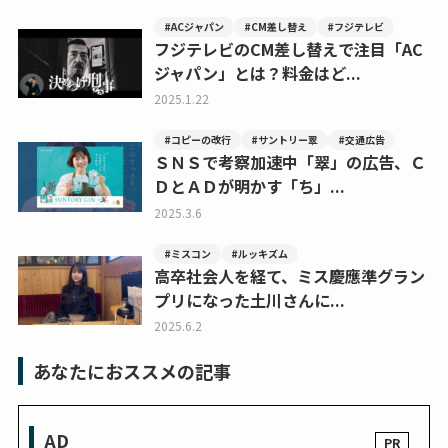
#ACジャパン
#CM差し替え
#フジテレビ
フジテレビのCM差し替えで注目「AC
ジャパン」とは？料金はど...
2025.1.22
#コピーの改行
#サントリー翠
#交通広告
ＳＮＳで考察加速中「翠」の広告、Ｃ
ＤとＡＤが明かす「ち」...
2025.3.6
#ミスコン
#ルッキズム
高卒社会人を経て、ミス慶應準グラン
プリになった土川さんに...
2025.6.2
あなたにおススメの記事
AD