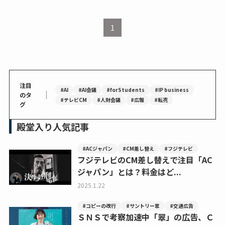
1
注目
#AI
#AI会議
#forStudents
#IP business
｜
のタ
#テレビCM
#人財会議
#広報
#転売
グ
殿堂入り人気記事
#ACジャパン
#CM差し替え
#フジテレビ
フジテレビのCM差し替えで注目「AC
ジャパン」とは？料金はど...
2025.1.22
#コピーの改行
#サントリー翠
#交通広告
ＳＮＳで考察加速中「翠」の広告、Ｃ