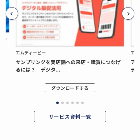
エムディーピー
エム
サンプリングを実店舗への来店・購買につなげ
ア
るには？ デジタ...
デジ
ダウンロードする
サービス資料一覧