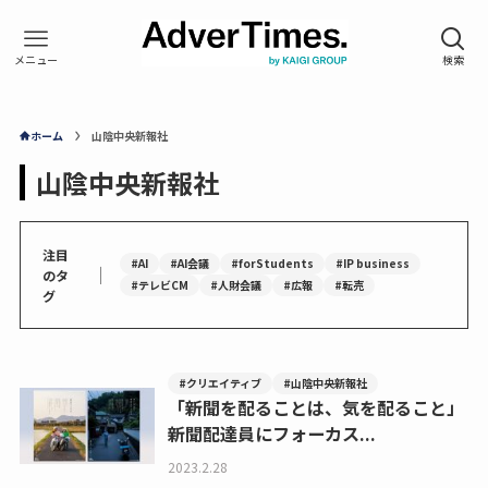
ホーム
山陰中央新報社
山陰中央新報社
注目
#AI
#AI会議
#forStudents
#IP business
｜
のタ
#テレビCM
#人財会議
#広報
#転売
グ
#クリエイティブ
#山陰中央新報社
「新聞を配ることは、気を配ること」
新聞配達員にフォーカス...
2023.2.28