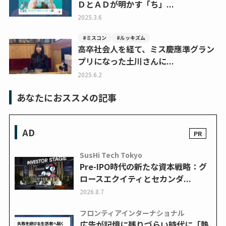
ＤとＡＤが明かす「ち」...
2025.3.6
#ミスコン
#ルッキズム
高卒社会人を経て、ミス慶應準グラン
プリになった土川さんに...
2025.6.2
あなたにおススメの記事
AD
SusHi Tech Tokyo
Pre-IPO時代の新たな資本戦略：グ
ロースエクイティとセカンダ...
2026.8.7
フロンティアインターナショナル
広告が記憶に残りづらい時代に「熱