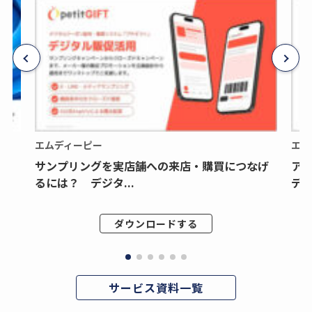
エムディーピー
エム
サンプリングを実店舗への来店・購買につなげ
ア
るには？ デジタ...
デジ
ダウンロードする
サービス資料一覧