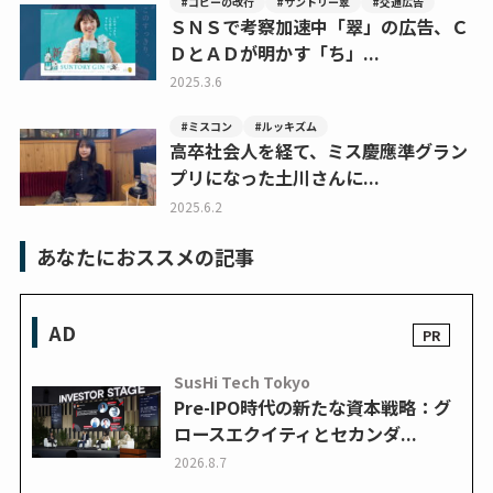
#コピーの改行
#サントリー翠
#交通広告
ＳＮＳで考察加速中「翠」の広告、Ｃ
ＤとＡＤが明かす「ち」...
2025.3.6
#ミスコン
#ルッキズム
高卒社会人を経て、ミス慶應準グラン
プリになった土川さんに...
2025.6.2
あなたにおススメの記事
AD
SusHi Tech Tokyo
Pre-IPO時代の新たな資本戦略：グ
ロースエクイティとセカンダ...
2026.8.7