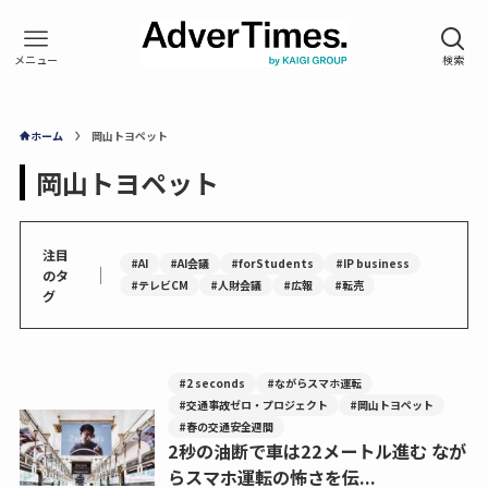
ホーム
岡山トヨペット
岡山トヨペット
注目
#AI
#AI会議
#forStudents
#IP business
｜
のタ
#テレビCM
#人財会議
#広報
#転売
グ
#2 seconds
#ながらスマホ運転
#交通事故ゼロ・プロジェクト
#岡山トヨペット
#春の交通安全週間
2秒の油断で車は22メートル進む なが
らスマホ運転の怖さを伝...