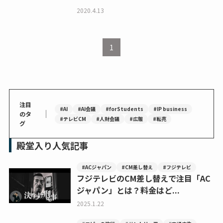
2020.4.13
1
注目
#AI
#AI会議
#forStudents
#IP business
｜
のタ
#テレビCM
#人財会議
#広報
#転売
グ
殿堂入り人気記事
#ACジャパン
#CM差し替え
#フジテレビ
フジテレビのCM差し替えで注目「AC
ジャパン」とは？料金はど...
2025.1.22