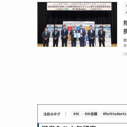
岩
せ
20
｜
#AI
#AI会議
#forStudents
注目のタグ