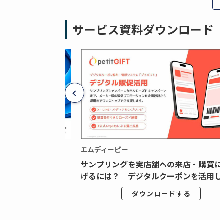
サービス資料ダウンロード
エムディーピー
広告データの“可視
サンプリングを実店舗への来店・購買
ジタル広告内製...
げるには？ デジタルクーポンを活用し.
ドする
ダウンロードする