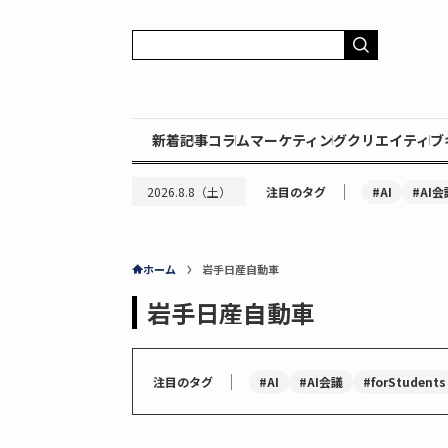
新着記事
コラム
マーケティング
クリエイティブ
｜
#AI
#AI会
2026.8.8（土）
注目のタグ
ホーム
岩手日産自動車
岩手日産自動車
｜
#AI
#AI会議
#forStudents
注目のタグ