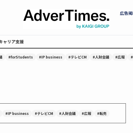
広告掲
キャリア支援
議
#forStudents
#IP business
#テレビCM
#人財会議
#広報
#IP business
#テレビCM
#人財会議
#広報
#転売