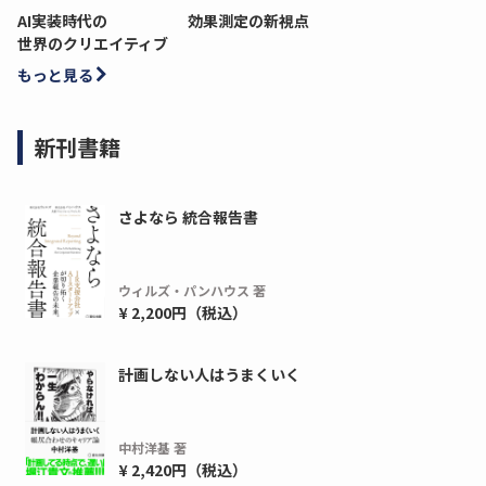
AI実装時代の
効果測定の新視点
世界のクリエイティブ
もっと見る
新刊書籍
さよなら 統合報告書
ウィルズ・パンハウス 著
¥ 2,200円（税込）
ディーピー
ガラパゴス
間1,000万本以上の配布実績！】デジタ
導入率87%でも期
計画しない人はうまくいく
ーポンを活用した販促キャンペーンを...
AIを「売上」につ
デ...
ダウンロードする
中村洋基 著
ダウ
¥ 2,420円（税込）