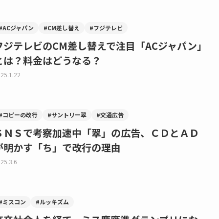
#ACジャパン
#CM差し替え
#フジテレビ
フジテレビのCM差し替えで注目「ACジャパン」
とは？料金はどうなる？
25.1.22
#コピーの改行
#サントリー翠
#交通広告
ＳＮＳで考察加速中「翠」の広告、ＣＤとＡＤ
が明かす「ち」で改行の理由
25.3.6
#ミスコン
#ルッキズム