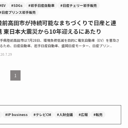
#EV
#SDGs
#岩手日産自動車
#日産チェリー岩手販売
#日産プリンス岩手販売
陸前高田市が持続可能なまちづくりで日産と連
携 東日本大震災から10年迎えるにあたり
手県陸前高田市は7月28日、環境負荷低減を目的に電気自動車（EV）を普及さ
るため、日産自動車、岩手日産自動車、盛岡日産モーター、日産プリン...
20.7.29
1
#IP business
#テレビCM
#人財会議
#広報
#転売