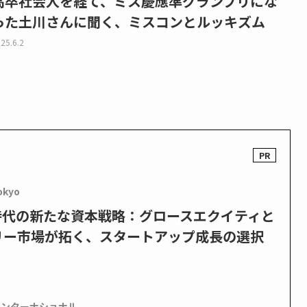
高卒社会人を経て、ミス慶應準グランプリにな
った土川さんに聞く、ミスコンとルッキズム
25.6.2
okyo
PO時代の新たな資本戦略：グロースエクイティと
リー市場が拓く、スタートアップ成長の選択
インターナショナル