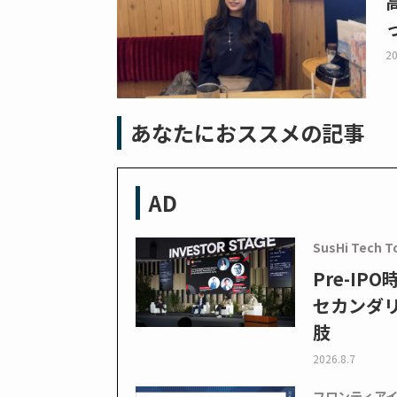
20
あなたにおススメの記事
AD
SusHi Tech T
Pre-I
セカンダ
肢
2026.8.7
フロンティア