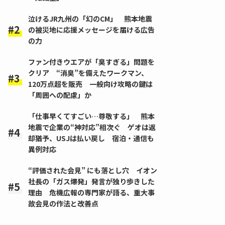
泣けるJR九州の「幻のCM」 熊本地震
の被災地に応援メッセージを届ける広告
の力
ファン付きウエアが「臭すぎる」問題を
クリア “消臭”を備えたワークマン、
120万点超を販売 一般向け攻略の鍵は
「周囲への配慮」か
「仕事早くてすごい…尊敬する」 熊本
地震で企業の“神対応”相次ぐ ゲオは返
却猶予、USJは払い戻し 宿泊・通信も
異例対応
“評価された会見” にも落とし穴 イオン
社長の「ガス爆発」発言が独り歩きした
理由 危機広報の専門家が語る、重大事
故会見の作法と改善点