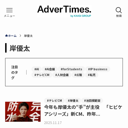
ホーム
岸優太
岸優太
注目
#AI
#AI会議
#forStudents
#IP business
｜
のタ
#テレビCM
#人財会議
#広報
#転売
グ
#テレビCM
#岸優太
#池田模範堂
今年も岸優太の“手”が主役 「ヒビケ
アシリーズ」新CM、昨年...
2025.11.17