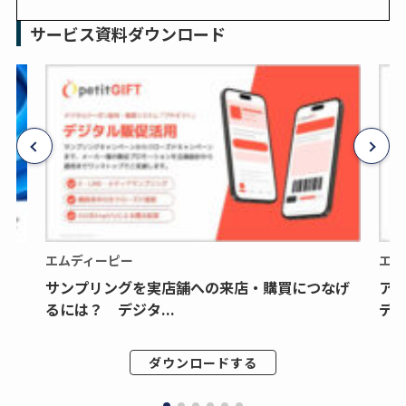
サービス資料ダウンロード
エムディーピー
エム
サンプリングを実店舗への来店・購買につなげ
ア
るには？ デジタ...
デジ
ダウンロードする