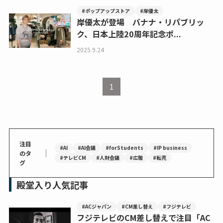
#ポップアップストア
#岸優太
岸優太が登場 バナナ・リパブリッ
ク、日本上陸20周年記念ポ...
2025.9.24
1
注目
#AI
#AI会議
#forStudents
#IP business
｜
のタ
#テレビCM
#人財会議
#広報
#転売
グ
殿堂入り人気記事
#ACジャパン
#CM差し替え
#フジテレビ
フジテレビのCM差し替えで注目「AC