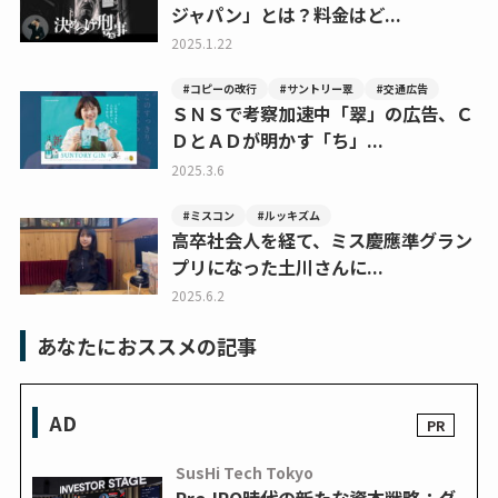
ジャパン」とは？料金はど...
2025.1.22
#コピーの改行
#サントリー翠
#交通広告
ＳＮＳで考察加速中「翠」の広告、Ｃ
ＤとＡＤが明かす「ち」...
2025.3.6
#ミスコン
#ルッキズム
高卒社会人を経て、ミス慶應準グラン
プリになった土川さんに...
2025.6.2
あなたにおススメの記事
AD
SusHi Tech Tokyo