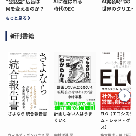
“会話型”広告は
AIに選ばれる
AI実装時代の
何を変えるのか？
時代のEC
世界のクリエイ
もっと見る
新刊書籍
さよなら 統合報告書
計画しない人はうま
ELG（エコシステ
くいく
ム・レッド・グロ
ス）
ウィルズ・パンハウス 著
中村洋基 著
梅木俊成・井上拓海 