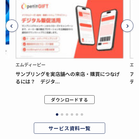
エムディーピー
エム
サンプリングを実店舗への来店・購買につなげ
ア
るには？ デジタ...
デジ
ダウンロードする
サービス資料一覧