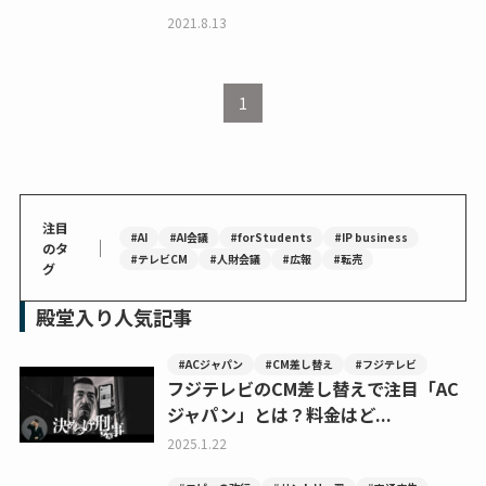
2021.8.13
1
注目
#AI
#AI会議
#forStudents
#IP business
｜
のタ
#テレビCM
#人財会議
#広報
#転売
グ
殿堂入り人気記事
#ACジャパン
#CM差し替え
#フジテレビ
フジテレビのCM差し替えで注目「AC
ジャパン」とは？料金はど...
2025.1.22