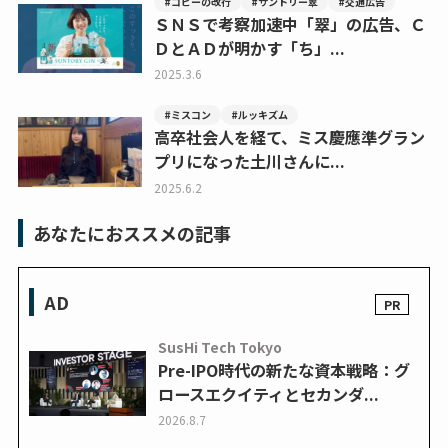
#コピーの改行
#サントリー翠
#交通広告
ＳＮＳで考察加速中「翠」の広告、Ｃ
ＤとＡＤが明かす「ち」...
2025.3.6
#ミスコン
#ルッキズム
高卒社会人を経て、ミス慶應準グラン
プリになった土川さんに...
2025.6.2
あなたにおススメの記事
AD
SusHi Tech Tokyo
Pre-IPO時代の新たな資本戦略：グ
ロースエクイティとセカンダ...
2026.8.7