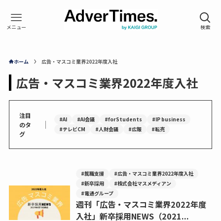
ホーム
広告・マスコミ業界2022年度入社
広告・マスコミ業界2022年度入社
注目
#AI
#AI会議
#forStudents
#IP business
｜
のタ
#テレビCM
#人財会議
#広報
#転売
グ
#就職支援
#広告・マスコミ業界2022年度入社
#新卒採用
#株式会社マスメディアン
#電通グループ
週刊「広告・マスコミ業界2022年度
入社」新卒採用NEWS（2021...