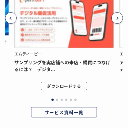
エムディーピー
エム
サンプリングを実店舗への来店・購買につなげ
ア
るには？ デジタ...
デジ
ダウンロードする
サービス資料一覧