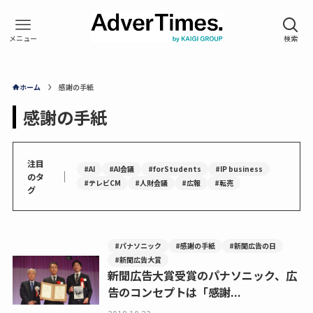
ホーム
感謝の手紙
感謝の手紙
注目
#AI
#AI会議
#forStudents
#IP business
｜
のタ
#テレビCM
#人財会議
#広報
#転売
グ
#パナソニック
#感謝の手紙
#新聞広告の日
#新聞広告大賞
新聞広告大賞受賞のパナソニック、広
告のコンセプトは「感謝...