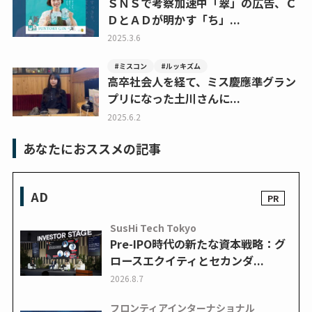
ＳＮＳで考察加速中「翠」の広告、Ｃ
ＤとＡＤが明かす「ち」...
2025.3.6
#ミスコン
#ルッキズム
高卒社会人を経て、ミス慶應準グラン
プリになった土川さんに...
2025.6.2
あなたにおススメの記事
AD
SusHi Tech Tokyo
Pre-IPO時代の新たな資本戦略：グ
ロースエクイティとセカンダ...
2026.8.7
フロンティアインターナショナル