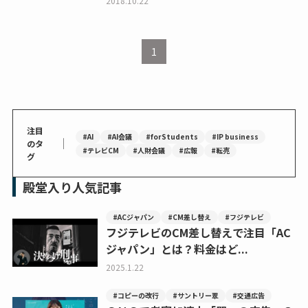
2018.10.22
1
注目
#AI
#AI会議
#forStudents
#IP business
｜
のタ
#テレビCM
#人財会議
#広報
#転売
グ
殿堂入り人気記事
#ACジャパン
#CM差し替え
#フジテレビ
フジテレビのCM差し替えで注目「AC
ジャパン」とは？料金はど...
2025.1.22
#コピーの改行
#サントリー翠
#交通広告