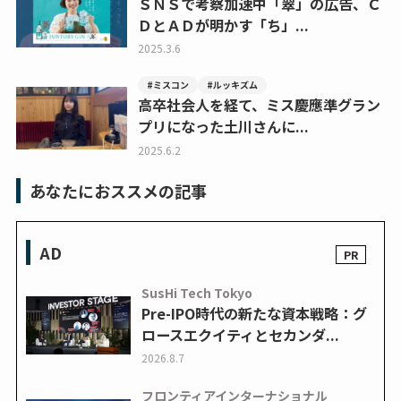
ＳＮＳで考察加速中「翠」の広告、Ｃ
ＤとＡＤが明かす「ち」...
2025.3.6
#ミスコン
#ルッキズム
高卒社会人を経て、ミス慶應準グラン
プリになった土川さんに...
2025.6.2
あなたにおススメの記事
AD
SusHi Tech Tokyo
Pre-IPO時代の新たな資本戦略：グ
ロースエクイティとセカンダ...
2026.8.7
フロンティアインターナショナル