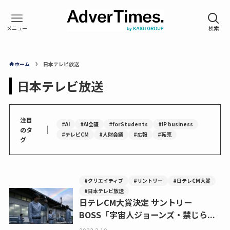
ホーム
日本テレビ放送
日本テレビ放送
注目
#AI
#AI会議
#forStudents
#IP business
｜
のタ
#テレビCM
#人財会議
#広報
#転売
グ
#クリエイティブ
#サントリー
#日テレCM大賞
#日本テレビ放送
日テレCM大賞決定 サントリー
BOSS「宇宙人ジョーンズ・禁じら...