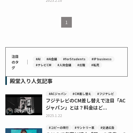
2023.2.10
1
注目
#AI
#AI会議
#forStudents
#IP business
｜
のタ
#テレビCM
#人財会議
#広報
#転売
グ
殿堂入り人気記事
#ACジャパン
#CM差し替え
#フジテレビ
フジテレビのCM差し替えで注目「AC
ジャパン」とは？料金はど...
2025.1.22
#コピーの改行
#サントリー翠
#交通広告