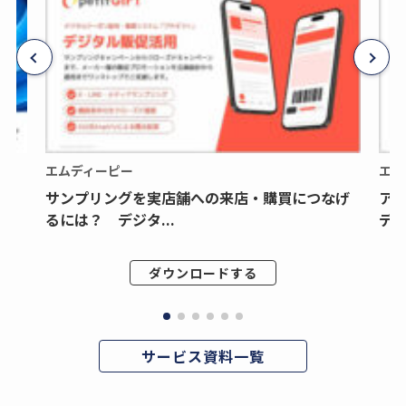
エムディーピー
エム
サンプリングを実店舗への来店・購買につなげ
ア
るには？ デジタ...
デジ
ダウンロードする
サービス資料一覧