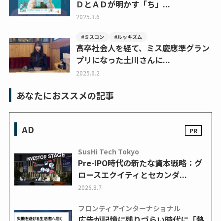
ＤとＡＤが明かす「ち」...
2025.3.6
#ミスコン
#ルッキズム
高卒社会人を経て、ミス慶應準グラン
プリになった土川さんに...
2025.6.2
あなたにおススメの記事
AD
SusHi Tech Tokyo
Pre-IPO時代の新たな資本戦略：グ
ロースエクイティとセカンダ...
2026.8.7
フロンティアインターナショナル
広告が記憶に残りづらい時代に「熱