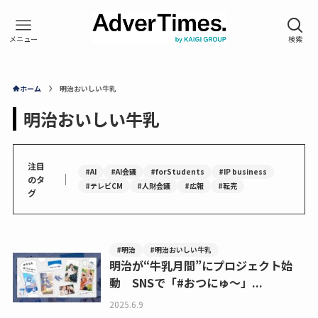
ホーム
明治おいしい牛乳
明治おいしい牛乳
注目
#AI
#AI会議
#forStudents
#IP business
｜
のタ
#テレビCM
#人財会議
#広報
#転売
グ
#明治
#明治おいしい牛乳
明治が“牛乳月間”にプロジェクト始
動 SNSで「#おつにゅ～」...
2025.6.9