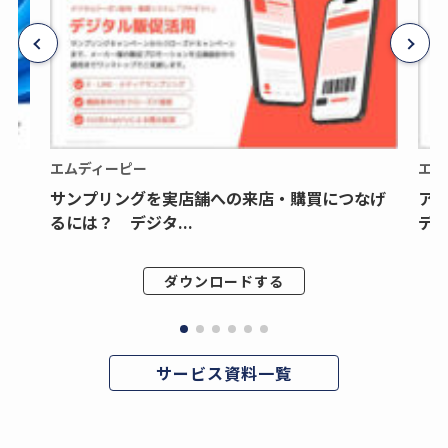
エムディーピー
エム
サンプリングを実店舗への来店・購買につなげ
ア
るには？ デジタ...
デジ
ダウンロードする
サービス資料一覧