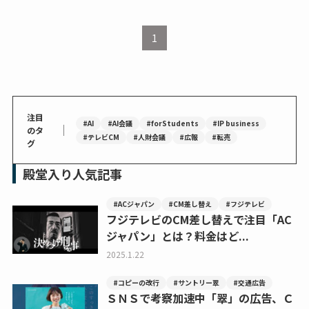
1
注目
#AI
#AI会議
#forStudents
#IP business
｜
のタ
#テレビCM
#人財会議
#広報
#転売
グ
殿堂入り人気記事
#ACジャパン
#CM差し替え
#フジテレビ
フジテレビのCM差し替えで注目「AC
ジャパン」とは？料金はど...
2025.1.22
#コピーの改行
#サントリー翠
#交通広告
ＳＮＳで考察加速中「翠」の広告、Ｃ