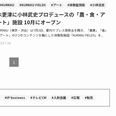
#KURKKU
#KURKKU FIELDS
#アート
#体験型施設
#小林武史
木更津に小林武史プロデュースの「農・食・ア
ート」施設 10月にオープン
URKKU（東京・渋谷）は7月3日、都内でプレス発表会を開き、「農業」「食」
アート」の3つのコンテンツを軸とした体験型施設「KURKKU FIELDS」を...
19.7.16
1
#IP business
#テレビCM
#人財会議
#広報
#転売