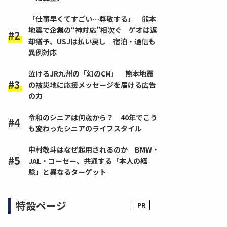
「仕事早くてすごい…尊敬する」 熊本
地震で企業の“神対応”相次ぐ ゲオは返
却猶予、USJは払い戻し 宿泊・通信も
異例対応
泣けるJR九州の「幻のCM」 熊本地震
の被災地に応援メッセージを届ける広告
の力
令和のシニアは何歳から？ 40年でこう
も変わったシニアのライフスタイル
中村敬斗はなぜ起用されるのか BMW・
JAL・コーセー、共通する「本人の経
験」と異なるターゲット
特設ページ