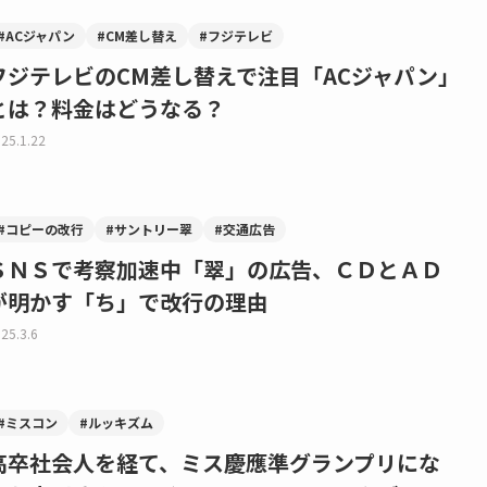
#ACジャパン
#CM差し替え
#フジテレビ
フジテレビのCM差し替えで注目「ACジャパン」
とは？料金はどうなる？
25.1.22
#コピーの改行
#サントリー翠
#交通広告
ＳＮＳで考察加速中「翠」の広告、ＣＤとＡＤ
が明かす「ち」で改行の理由
25.3.6
#ミスコン
#ルッキズム
高卒社会人を経て、ミス慶應準グランプリにな