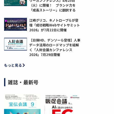
リーカンファレンス」8月25日
（火）に開催！ ブランド力を
「成長ストーリー」に翻訳する
江崎グリコ、キノトロープらが登
壇「成功戦略Webサイトサミット
2026」が7月22日に開催
【日揮HD、デンソーら登壇】人事
データ活用のロードマップを紐解
く「人財会議カンファレンス
2026」7月29日開催
もっと見る
雑誌・最新号