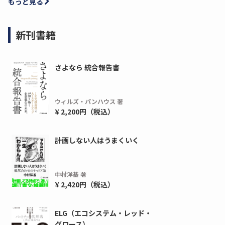
もっと見る
新刊書籍
さよなら 統合報告書
ウィルズ・パンハウス 著
¥ 2,200円（税込）
ディーピー
ガラパゴス
間1,000万本以上の配布実績！】デジタ
導入率87%でも期
計画しない人はうまくいく
ーポンを活用した販促キャンペーンを...
AIを「売上」につ
デ...
ダウンロードする
中村洋基 著
ダウ
¥ 2,420円（税込）
ELG（エコシステム・レッド・
グロース）