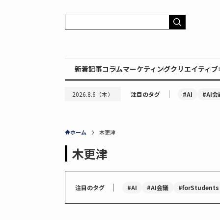
新着記事
コラム
マーケティング
クリエイティブ
｜
#AI
#AI会
2026.8.6（木）
注目のタグ
ホーム
木更津
木更津
｜
#AI
#AI会議
#forStudents
注目のタグ