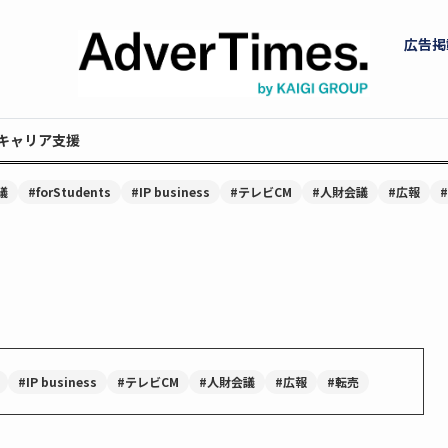
広告掲
キャリア支援
議
#forStudents
#IP business
#テレビCM
#人財会議
#広報
#IP business
#テレビCM
#人財会議
#広報
#転売