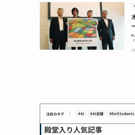
K
「
20
｜
#AI
#AI会議
#forStudents
注目のタグ
殿堂入り人気記事