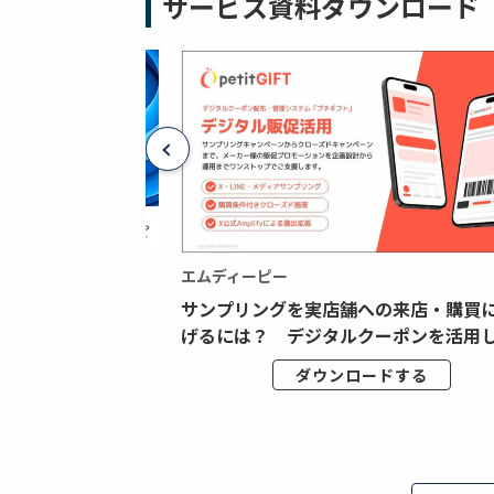
サービス資料ダウンロード
エムディーピー
広告データの“可視
サンプリングを実店舗への来店・購買
ジタル広告内製...
げるには？ デジタルクーポンを活用し.
ドする
ダウンロードする