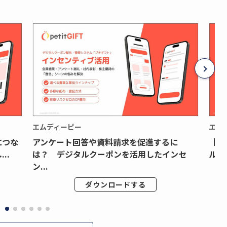
エムディーピー
エム
につな
アンケート回答や資料請求を促進するに
【月
..
は？ デジタルクーポンを活用したインセ
ルク
ン...
ダウンロードする