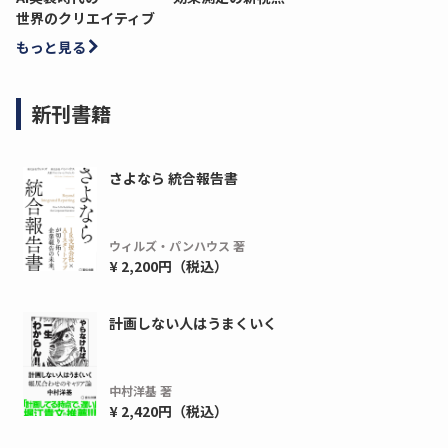
世界のクリエイティブ
もっと見る
新刊書籍
さよなら 統合報告書
ウィルズ・パンハウス 著
¥ 2,200円（税込）
ディーピー
ガラパゴス
計画しない人はうまくいく
間1,000万本以上の配布実績！】デジタ
導入率87%でも期
ーポンを活用した販促キャンペーンを...
AIを「売上」につ
デ...
中村洋基 著
ダウンロードする
¥ 2,420円（税込）
ダウ