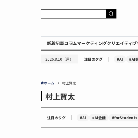
新着記事
コラム
マーケティング
クリエイティブ
｜
#AI
#AI
2026.8.10（月）
注目のタグ
ホーム
村上賢太
村上賢太
｜
#AI
#AI会議
#forStudents
注目のタグ