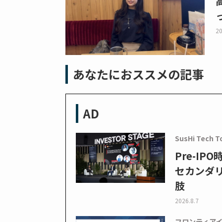
20
あなたにおススメの記事
AD
SusHi Tech T
Pre-I
セカンダ
肢
2026.8.7
フロンティア