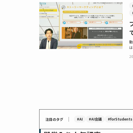
動
は
20
｜
#AI
#AI会議
#forStudents
注目のタグ