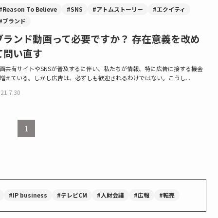
#Reason To Believe
#SNS
#アトムストーリー
#エクイティ
#ブランド
ブランド動画って必要ですか？ 存在意義を改め
て問い直す
画共有サイトやSNSが普及するに伴い、私たちが情報、特に広告に接する機会
増えている。しかし広告は、必ずしも歓迎されるわけではない。こうし...
21.7.30
1
#IP business
#テレビCM
#人財会議
#広報
#転売