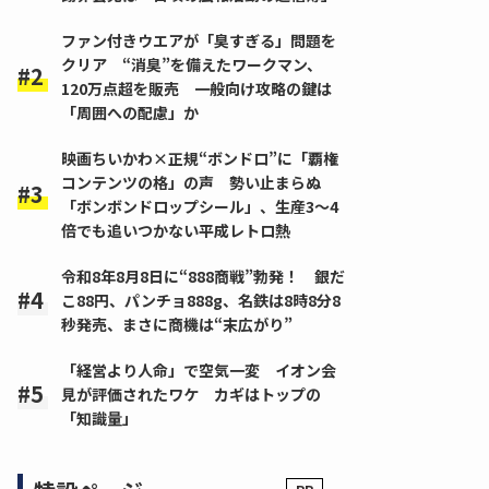
ファン付きウエアが「臭すぎる」問題を
クリア “消臭”を備えたワークマン、
120万点超を販売 一般向け攻略の鍵は
「周囲への配慮」か
映画ちいかわ×正規“ボンドロ”に「覇権
コンテンツの格」の声 勢い止まらぬ
「ボンボンドロップシール」、生産3～4
倍でも追いつかない平成レトロ熱
令和8年8月8日に“888商戦”勃発！ 銀だ
こ88円、パンチョ888g、名鉄は8時8分8
秒発売、まさに商機は“末広がり”
「経営より人命」で空気一変 イオン会
見が評価されたワケ カギはトップの
「知識量」