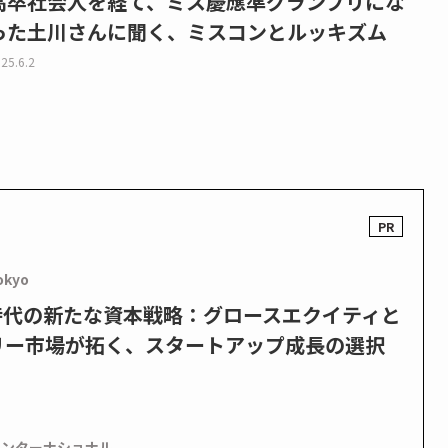
高卒社会人を経て、ミス慶應準グランプリにな
った土川さんに聞く、ミスコンとルッキズム
25.6.2
okyo
PO時代の新たな資本戦略：グロースエクイティと
リー市場が拓く、スタートアップ成長の選択
インターナショナル