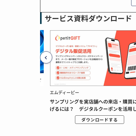
サービス資料ダウンロード
エムディーピー
広告データの“可視
サンプリングを実店舗への来店・購買
ジタル広告内製...
げるには？ デジタルクーポンを活用し.
ドする
ダウンロードする