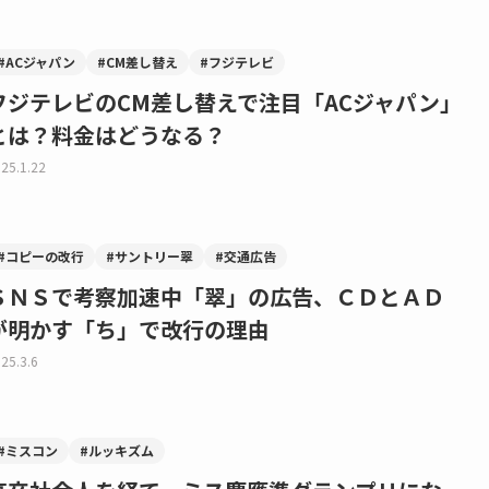
#ACジャパン
#CM差し替え
#フジテレビ
フジテレビのCM差し替えで注目「ACジャパン」
とは？料金はどうなる？
25.1.22
#コピーの改行
#サントリー翠
#交通広告
ＳＮＳで考察加速中「翠」の広告、ＣＤとＡＤ
が明かす「ち」で改行の理由
25.3.6
#ミスコン
#ルッキズム