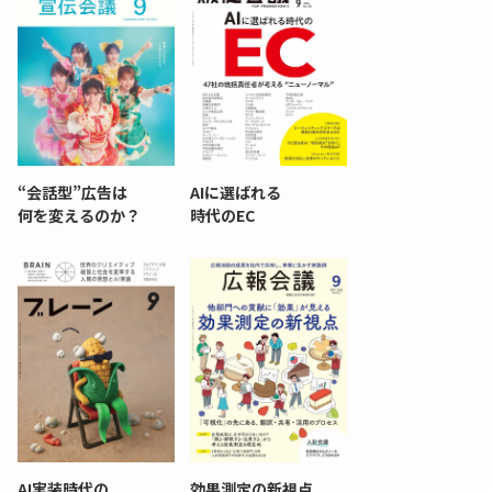
“会話型”広告は
AIに選ばれる
何を変えるのか？
時代のEC
AI実装時代の
効果測定の新視点