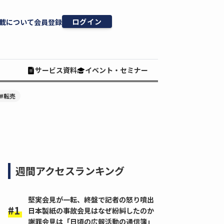
ログイン
載について
会員登録
サービス資料
イベント・セミナー
#転売
週間アクセスランキング
堅実会見が一転、終盤で記者の怒り噴出
日本製紙の事故会見はなぜ紛糾したのか
謝罪会見は「日頃の広報活動の通信簿」