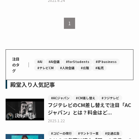
2021.6.24
1
注目
#AI
#AI会議
#forStudents
#IP business
｜
のタ
#テレビCM
#人財会議
#広報
#転売
グ
殿堂入り人気記事
#ACジャパン
#CM差し替え
#フジテレビ
フジテレビのCM差し替えで注目「AC
ジャパン」とは？料金はど...
2025.1.22
#コピーの改行
#サントリー翠
#交通広告