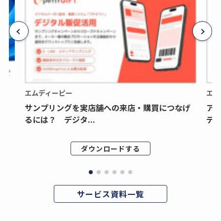
エムディーピー
エム
サンプリングを実店舗への来店・購買につなげ
ア
るには？ デジタ...
デジ
ダウンロードする
サービス資料一覧