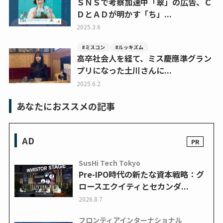
ＳＮＳで考察加速中「翠」の広告、Ｃ
ＤとＡＤが明かす「ち」...
2025.3.6
#ミスコン
#ルッキズム
高卒社会人を経て、ミス慶應準グラン
プリになった土川さんに...
2025.6.2
あなたにおススメの記事
AD
SusHi Tech Tokyo
Pre-IPO時代の新たな資本戦略：グ
ロースエクイティとセカンダ...
2026.8.7
フロンティアインターナショナル