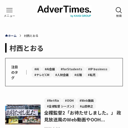
ホーム
村西とおる
村西とおる
注目
#AI
#AI会議
#forStudents
#IP business
｜
のタ
#テレビCM
#人財会議
#広報
#転売
グ
#Netflix
#OOH
#Web動画
#全裸監督 シーズン2
#山田孝之
全裸監督2「お待たせしました。」 政
見放送風のWeb動画やOOH...