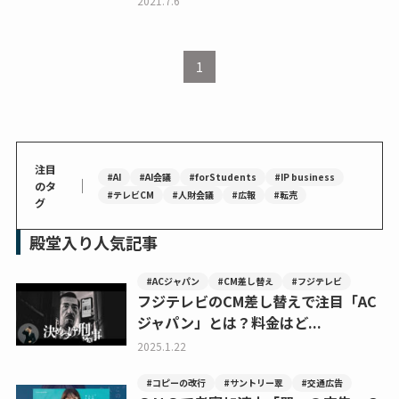
2021.7.6
1
注目
#AI
#AI会議
#forStudents
#IP business
｜
のタ
#テレビCM
#人財会議
#広報
#転売
グ
殿堂入り人気記事
#ACジャパン
#CM差し替え
#フジテレビ
フジテレビのCM差し替えで注目「AC
ジャパン」とは？料金はど...
2025.1.22
#コピーの改行
#サントリー翠
#交通広告