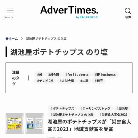
ホーム
湖池屋ポテトチップス のり塩
湖池屋ポテトチップス のり塩
注目
#AI
#AI会議
#forStudents
#IP business
｜
のタ
#テレビCM
#人財会議
#広報
#転売
グ
#ポテトチップス
#ローリングストック
#湖池屋
#湖池屋ポテトチップス のり塩
#災害食大賞©2021
湖池屋のポテトチップスが「災害食大
賞©2021」地域貢献賞を受賞