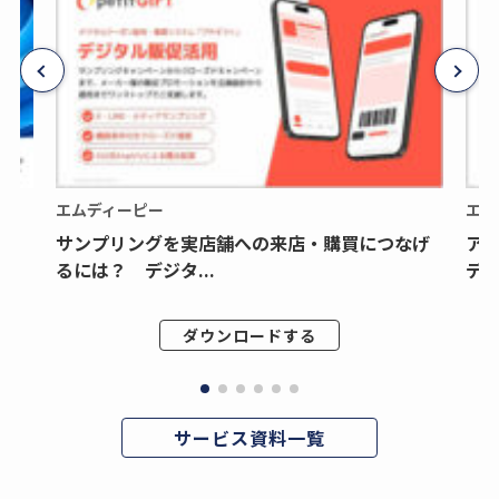
エムディーピー
エム
サンプリングを実店舗への来店・購買につなげ
ア
るには？ デジタ...
デジ
ダウンロードする
サービス資料一覧