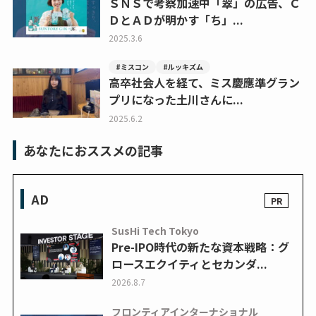
ＳＮＳで考察加速中「翠」の広告、Ｃ
ＤとＡＤが明かす「ち」...
2025.3.6
#ミスコン
#ルッキズム
高卒社会人を経て、ミス慶應準グラン
プリになった土川さんに...
2025.6.2
あなたにおススメの記事
AD
SusHi Tech Tokyo
Pre-IPO時代の新たな資本戦略：グ
ロースエクイティとセカンダ...
2026.8.7
フロンティアインターナショナル