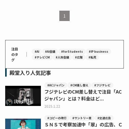
1
注目
#AI
#AI会議
#forStudents
#IP business
｜
のタ
#テレビCM
#人財会議
#広報
#転売
グ
殿堂入り人気記事
#ACジャパン
#CM差し替え
#フジテレビ
フジテレビのCM差し替えで注目「AC
ジャパン」とは？料金はど...
2025.1.22
#コピーの改行
#サントリー翠
#交通広告
ＳＮＳで考察加速中「翠」の広告、Ｃ