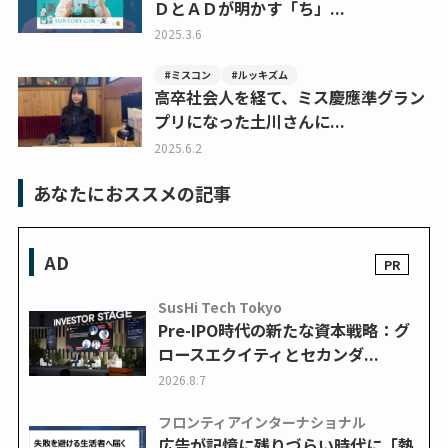
ＤとＡＤが明かす「ち」...
2025.3.6
#ミスコン
#ルッキズム
高卒社会人を経て、ミス慶應準グラン
プリになった土川さんに...
2025.6.2
あなたにおススメの記事
AD
SusHi Tech Tokyo
Pre-IPO時代の新たな資本戦略：グ
ロースエクイティとセカンダ...
2026.8.7
フロンティアインターナショナル
広告が記憶に残りづらい時代に「熱