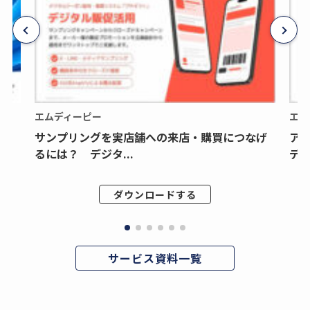
エムディーピー
エム
サンプリングを実店舗への来店・購買につなげ
ア
るには？ デジタ...
デジ
ダウンロードする
サービス資料一覧