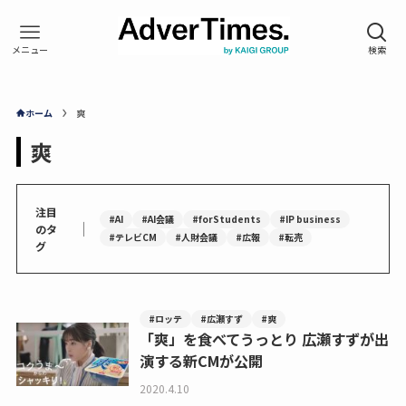
ホーム
爽
爽
注目
#AI
#AI会議
#forStudents
#IP business
｜
のタ
#テレビCM
#人財会議
#広報
#転売
グ
#ロッテ
#広瀬すず
#爽
「爽」を食べてうっとり 広瀬すずが出
演する新CMが公開
2020.4.10