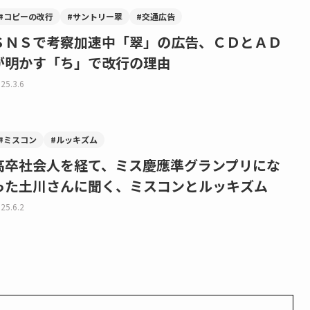
#コピーの改行
#サントリー翠
#交通広告
ＳＮＳで考察加速中「翠」の広告、ＣＤとＡＤ
が明かす「ち」で改行の理由
25.3.6
#ミスコン
#ルッキズム
高卒社会人を経て、ミス慶應準グランプリにな
った土川さんに聞く、ミスコンとルッキズム
25.6.2