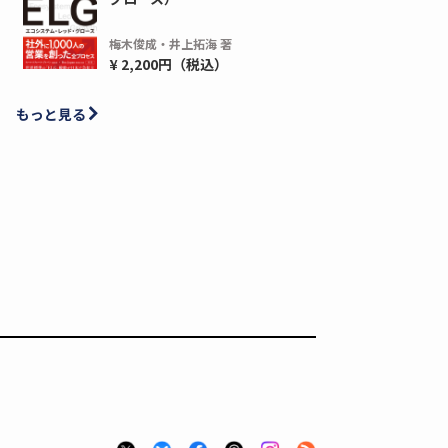
梅木俊成・井上拓海 著
ディーピー
ガラパゴス
¥ 2,200円（税込）
間1,000万本以上の配布実績！】デジタ
導入率87%でも期
もっと見る
ーポンを活用した販促キャンペーンを...
AIを「売上」につ
デ...
ダウンロードする
ダウ