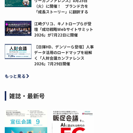
リーカンファレンス」8月25日
（火）に開催！ ブランド力を
「成長ストーリー」に翻訳する
江崎グリコ、キノトロープらが登
壇「成功戦略Webサイトサミット
2026」が7月22日に開催
【日揮HD、デンソーら登壇】人事
データ活用のロードマップを紐解
く「人財会議カンファレンス
2026」7月29日開催
もっと見る
雑誌・最新号