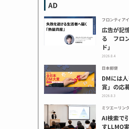
AD
フロンティア
広告が記
る フロン
ド」
2026.8.4
日本郵便
DMには人
賞」の応
2026.8.3
ミツエーリン
AI検索
すLLMO