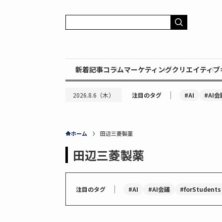
新着記事
コラム
マーケティング
クリエイティブ
｜
#AI
#AI会
2026.8.6（木）
注目のタグ
ホーム
田辺三菱製薬
田辺三菱製薬
｜
#AI
#AI会議
#forStudents
注目のタグ