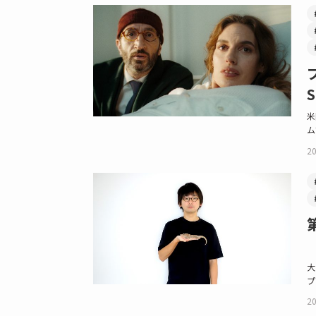
米
ム
20
大
プ
20