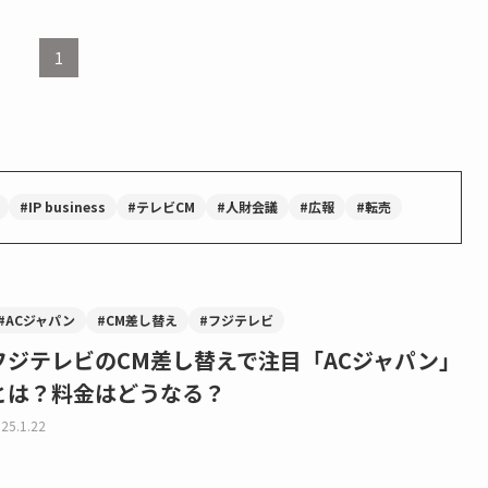
1
#IP business
#テレビCM
#人財会議
#広報
#転売
#ACジャパン
#CM差し替え
#フジテレビ
フジテレビのCM差し替えで注目「ACジャパン」
とは？料金はどうなる？
25.1.22