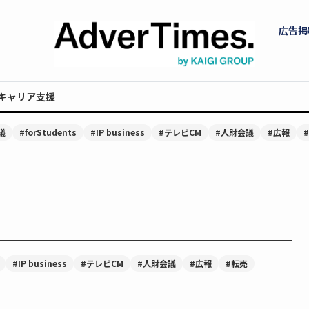
広告掲
キャリア支援
議
#forStudents
#IP business
#テレビCM
#人財会議
#広報
#IP business
#テレビCM
#人財会議
#広報
#転売