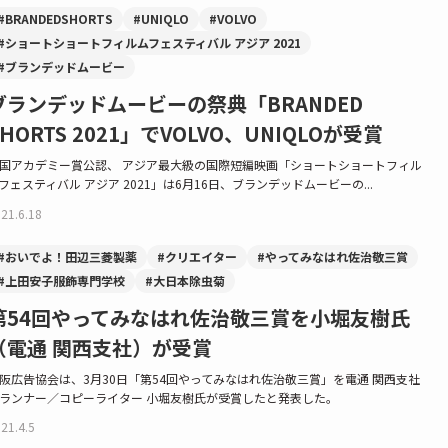
#BRANDEDSHORTS
#UNIQLO
#VOLVO
#ショートショートフィルムフェスティバル アジア 2021
#ブランデッドムービー
ブランデッドムービーの祭典「BRANDED
SHORTS 2021」でVOLVO、UNIQLOが受賞
国アカデミー賞公認、 アジア最大級の国際短編映画「ショートショートフィル
フェスティバル アジア 2021」は6月16日、ブランデッドムービーの...
21.6.18
#おいでよ！田辺三菱製薬
#クリエイター
#やってみなはれ佐治敬三賞
#上田安子服飾専門学校
#大日本除虫菊
第54回やってみなはれ佐治敬三賞を小堀友樹氏
（電通 関西支社）が受賞
阪広告協会は、3月30日「第54回やってみなはれ佐治敬三賞」を電通 関西支社
ランナー／コピーライター 小堀友樹氏が受賞したと発表した。
21.4.5