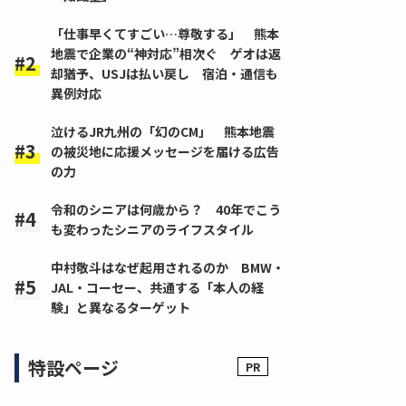
「仕事早くてすごい…尊敬する」 熊本
地震で企業の“神対応”相次ぐ ゲオは返
却猶予、USJは払い戻し 宿泊・通信も
異例対応
泣けるJR九州の「幻のCM」 熊本地震
の被災地に応援メッセージを届ける広告
の力
令和のシニアは何歳から？ 40年でこう
も変わったシニアのライフスタイル
中村敬斗はなぜ起用されるのか BMW・
JAL・コーセー、共通する「本人の経
験」と異なるターゲット
特設ページ