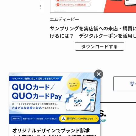
エムディーピー
広告データの“可視
サンプリングを実店舗への来店・購買
ジタル広告内製...
げるには？ デジタルクーポンを活用し.
ドする
ダウンロードする
サ
オリジナルデザインでブランド訴求