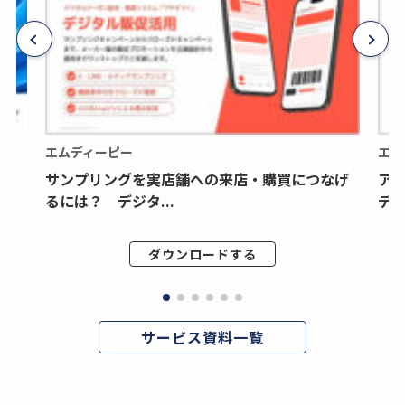
エムディーピー
エム
サンプリングを実店舗への来店・購買につなげ
ア
るには？ デジタ...
デジ
ダウンロードする
サービス資料一覧