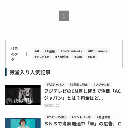
1
注目
#AI
#AI会議
#forStudents
#IP business
｜
のタ
#テレビCM
#人財会議
#広報
#転売
グ
殿堂入り人気記事
#ACジャパン
#CM差し替え
#フジテレビ
フジテレビのCM差し替えで注目「AC
ジャパン」とは？料金はど...
2025.1.22
#コピーの改行
#サントリー翠
#交通広告
ＳＮＳで考察加速中「翠」の広告、Ｃ