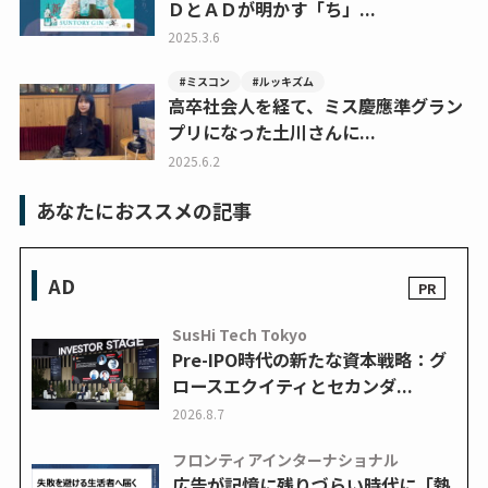
ＤとＡＤが明かす「ち」...
2025.3.6
#ミスコン
#ルッキズム
高卒社会人を経て、ミス慶應準グラン
プリになった土川さんに...
2025.6.2
あなたにおススメの記事
AD
SusHi Tech Tokyo
Pre-IPO時代の新たな資本戦略：グ
ロースエクイティとセカンダ...
2026.8.7
フロンティアインターナショナル
広告が記憶に残りづらい時代に「熱