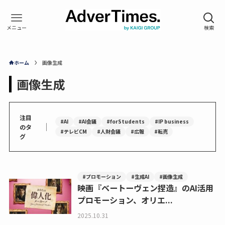
ホーム
画像生成
画像生成
注目
#AI
#AI会議
#forStudents
#IP business
｜
のタ
#テレビCM
#人財会議
#広報
#転売
グ
#プロモーション
#生成AI
#画像生成
映画『ベートーヴェン捏造』のAI活用
プロモーション、オリエ...
2025.10.31