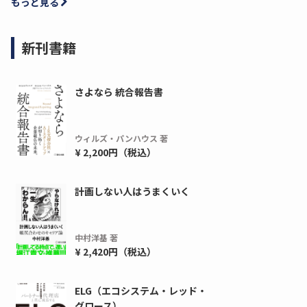
もっと見る
新刊書籍
さよなら 統合報告書
ウィルズ・パンハウス 著
¥ 2,200円（税込）
ディーピー
ガラパゴス
間1,000万本以上の配布実績！】デジタ
導入率87%でも期
計画しない人はうまくいく
ーポンを活用した販促キャンペーンを...
AIを「売上」につ
デ...
ダウンロードする
中村洋基 著
ダウ
¥ 2,420円（税込）
ELG（エコシステム・レッド・
グロース）