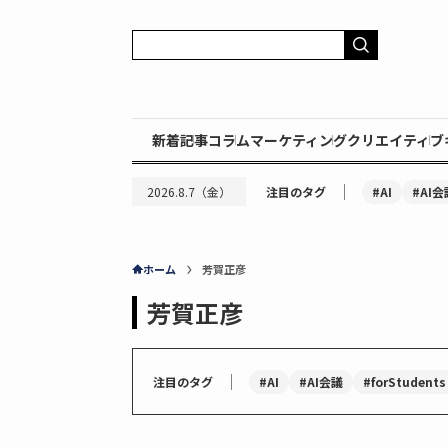
新着記事
コラム
マーケティング
クリエイティブ
｜
#AI
#AI会
2026.8.7（金）
注目のタグ
ホーム
芳賀正彦
芳賀正彦
｜
#AI
#AI会議
#forStudents
注目のタグ