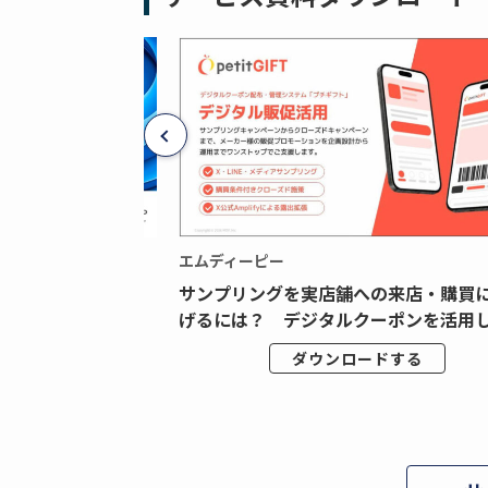
エムディーピー
広告データの“可視
サンプリングを実店舗への来店・購買
ジタル広告内製...
げるには？ デジタルクーポンを活用し.
ドする
ダウンロードする