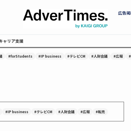
広告掲
キャリア支援
議
#forStudents
#IP business
#テレビCM
#人財会議
#広報
#IP business
#テレビCM
#人財会議
#広報
#転売