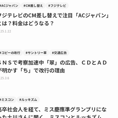
#ACジャパン
#CM差し替え
#フジテレビ
フジテレビのCM差し替えで注目「ACジャパン」
とは？料金はどうなる？
25.1.22
#コピーの改行
#サントリー翠
#交通広告
ＳＮＳで考察加速中「翠」の広告、ＣＤとＡＤ
が明かす「ち」で改行の理由
25.3.6
#ミスコン
#ルッキズム
高卒社会人を経て、ミス慶應準グランプリにな
った土川さんに聞く、ミスコンとルッキズム