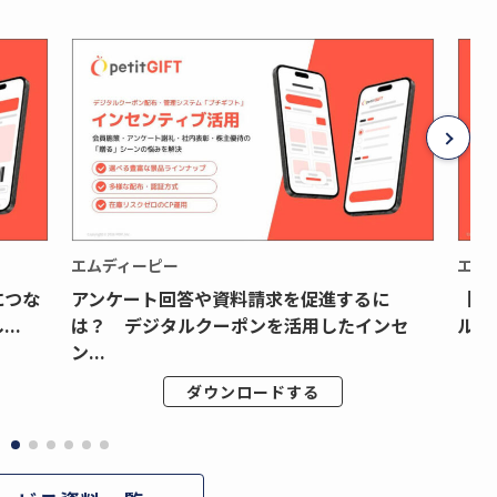
エムディーピー
エム
につな
アンケート回答や資料請求を促進するに
【月
..
は？ デジタルクーポンを活用したインセ
ルク
ン...
ダウンロードする