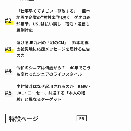
「仕事早くてすごい…尊敬する」 熊本
地震で企業の“神対応”相次ぐ ゲオは返
却猶予、USJは払い戻し 宿泊・通信も
異例対応
泣けるJR九州の「幻のCM」 熊本地震
の被災地に応援メッセージを届ける広告
の力
令和のシニアは何歳から？ 40年でこう
も変わったシニアのライフスタイル
中村敬斗はなぜ起用されるのか BMW・
JAL・コーセー、共通する「本人の経
験」と異なるターゲット
特設ページ