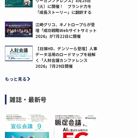
リーカンファレンス」8月25日
（火）に開催！ ブランド力を
「成長ストーリー」に翻訳する
江崎グリコ、キノトロープらが登
壇「成功戦略Webサイトサミット
2026」が7月22日に開催
【日揮HD、デンソーら登壇】人事
データ活用のロードマップを紐解
く「人財会議カンファレンス
2026」7月29日開催
もっと見る
雑誌・最新号