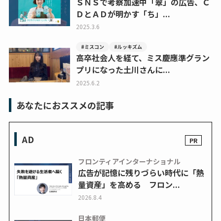
ＳＮＳで考察加速中「翠」の広告、Ｃ
ＤとＡＤが明かす「ち」...
2025.3.6
#ミスコン
#ルッキズム
高卒社会人を経て、ミス慶應準グラン
プリになった土川さんに...
2025.6.2
あなたにおススメの記事
AD
フロンティアインターナショナル
広告が記憶に残りづらい時代に「熱
量資産」を高める フロン...
2026.8.4
日本郵便