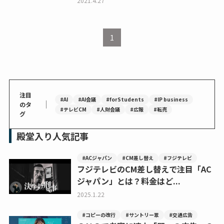
2021.4.27
1
注目
#AI
#AI会議
#forStudents
#IP business
｜
のタ
#テレビCM
#人財会議
#広報
#転売
グ
殿堂入り人気記事
#ACジャパン
#CM差し替え
#フジテレビ
フジテレビのCM差し替えで注目「AC
ジャパン」とは？料金はど...
2025.1.22
#コピーの改行
#サントリー翠
#交通広告