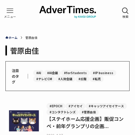
ホーム
菅原由佳
菅原由佳
注目
#AI
#AI会議
#forStudents
#IP business
｜
のタ
#テレビCM
#人財会議
#広報
#転売
グ
#EPOCH
#アイセイ
#キャッツアイセイケース
#コンタクトレンズ
#菅原由佳
【ステイホーム応援企画】販促コン
ペ・前年グランプリの企画...