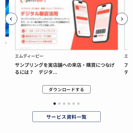
エムディーピー
エム
サンプリングを実店舗への来店・購買につなげ
ア
るには？ デジタ...
デジ
ダウンロードする
サービス資料一覧