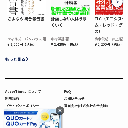
さよなら 統合報告書
計画しない人はうま
ELG（エコシステ
くいく
ム・レッド・グロ
ス）
ウィルズ・パンハウス 著
中村洋基 著
梅木俊成・井上拓海 
¥ 2,200円（税込）
¥ 2,420円（税込）
¥ 2,200円（税込）
もっと見る
AdverTimes.について
FAQ
利用規約
お問い合わせ
プライバシーポリシー
運営会社(株式会社宣伝会議)
利用者情報の外部送信について