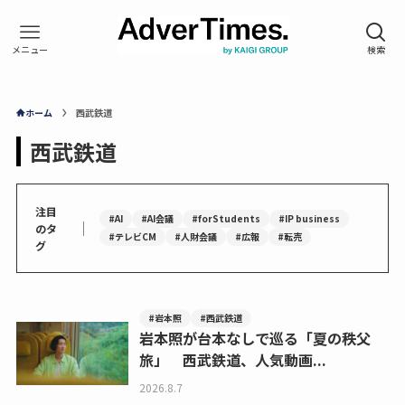
ホーム
西武鉄道
西武鉄道
注目
#AI
#AI会議
#forStudents
#IP business
｜
のタ
#テレビCM
#人財会議
#広報
#転売
グ
#岩本照
#西武鉄道
岩本照が台本なしで巡る「夏の秩父
旅」 西武鉄道、人気動画...
2026.8.7