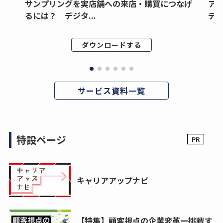
サンプリングを実店舗への来店・購買につなげ
ア
るには？ デジタ...
デジ
ダウンロードする
サービス資料一覧
特設ページ
キャリアアップナビ
【特集】顧客視点の企業変革ー挑戦す