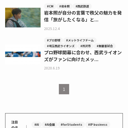
#CM
#岩本照
#西武鉄道
岩本照が自分の言葉で秩父の魅力を発
信「旅がしたくなる」と...
2025.12.4
#プロ野球
#メットライフドーム
#埼玉西武ライオンズ
#所沢市
#無観客試合
プロ野球開幕に合わせ、西武ライオン
ズがファンに向けたメッ...
2020.6.19
1
注目
#AI
#AI会議
#forStudents
#IP business
｜
のタ