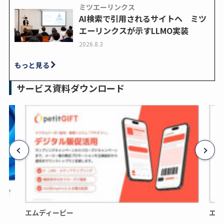
ミツエーリンクス
AI検索で引用されるサイトへ ミツ
エーリンクスが示すLLMO実装
2026.8.3
もっと見る
サービス資料ダウンロード
エムディーピー
エム