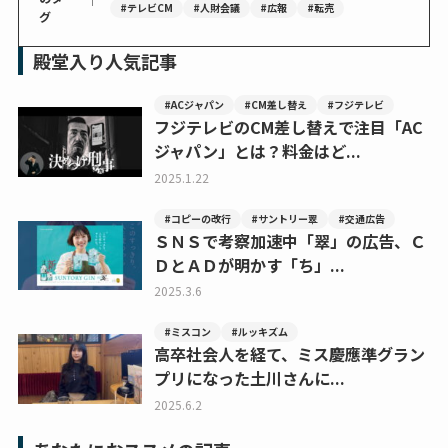
#テレビCM
#人財会議
#広報
#転売
グ
殿堂入り人気記事
#ACジャパン
#CM差し替え
#フジテレビ
フジテレビのCM差し替えで注目「AC
ジャパン」とは？料金はど...
2025.1.22
#コピーの改行
#サントリー翠
#交通広告
ＳＮＳで考察加速中「翠」の広告、Ｃ
ＤとＡＤが明かす「ち」...
2025.3.6
#ミスコン
#ルッキズム
高卒社会人を経て、ミス慶應準グラン
プリになった土川さんに...
2025.6.2