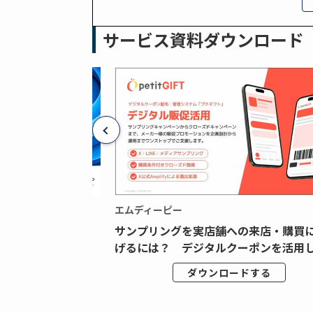
サービス資料ダウンロード
エムディーピー
広告データの“可視
サンプリングを実店舗への来店・購買
ジタル広告内製...
げるには？ デジタルクーポンを活用し.
ドする
ダウンロードする