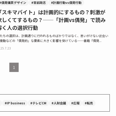
#偶発購買デザイン
#宮前政志
#計画行動vs偶発行動
「スキマバイト」は計画的にするもの？刺激が
欲しくてするもの？──「計画vs偶発」で読み
解く人の選択行動
たちの選択は、計画通りに行われるものばかりではなく、思いがけない出会い
衝動などの「偶発的」な要素に大きく影響を受けている──書籍『偶発...
25.7.23
1
#IP business
#テレビCM
#人財会議
#広報
#転売