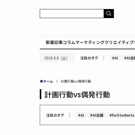
新着記事
コラム
マーケティング
クリエイティブ
｜
#AI
#AI会
2026.8.8（土）
注目のタグ
ホーム
計画行動vs偶発行動
計画行動vs偶発行動
｜
#AI
#AI会議
#forStudents
注目のタグ