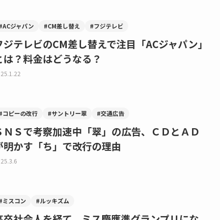
#ACジャパン
#CM差し替え
#フジテレビ
フジテレビのCM差し替えで注目「ACジャパン」
とは？料金はどうなる？
25.1.22
#コピーの改行
#サントリー翠
#交通広告
ＳＮＳで考察加速中「翠」の広告、ＣＤとＡＤ
が明かす「ち」で改行の理由
25.3.6
#ミスコン
#ルッキズム
高卒社会人を経て、ミス慶應準グランプリにな