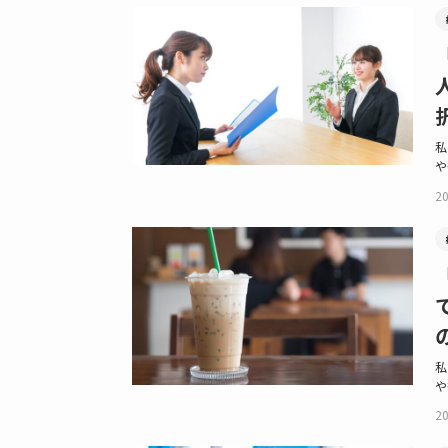
私
や
20
私
や
20