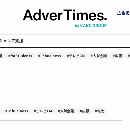
広告掲
キャリア支援
議
#forStudents
#IP business
#テレビCM
#人財会議
#広報
#IP business
#テレビCM
#人財会議
#広報
#転売