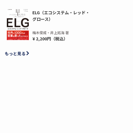
ELG（エコシステム・レッド・
グロース）
梅木俊成・井上拓海 著
¥ 2,200円（税込）
もっと見る
ディーピー
ガラパゴス
間1,000万本以上の配布実績！】デジタ
導入率87%でも期
ーポンを活用した販促キャンペーンを...
AIを「売上」につ
デ...
ダウンロードする
ダウ