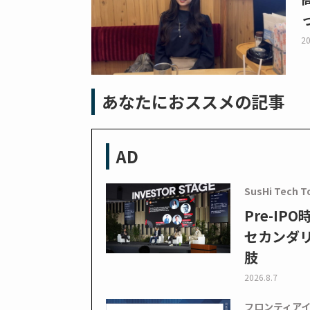
20
あなたにおススメの記事
AD
SusHi Tech T
Pre-I
セカンダ
肢
2026.8.7
フロンティア