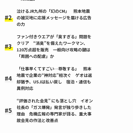
泣けるJR九州の「幻のCM」 熊本地震
の被災地に応援メッセージを届ける広告
の力
ファン付きウエアが「臭すぎる」問題を
クリア “消臭”を備えたワークマン、
120万点超を販売 一般向け攻略の鍵は
「周囲への配慮」か
「仕事早くてすごい…尊敬する」 熊本
地震で企業の“神対応”相次ぐ ゲオは返
却猶予、USJは払い戻し 宿泊・通信も
異例対応
“評価された会見” にも落とし穴 イオン
社長の「ガス爆発」発言が独り歩きした
理由 危機広報の専門家が語る、重大事
故会見の作法と改善点