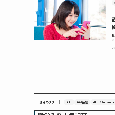
私
や
20
｜
#AI
#AI会議
#forStudents
注目のタグ