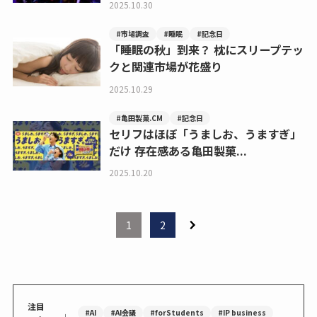
2025.10.30
#市場調査
#睡眠
#記念日
「睡眠の秋」到来？ 枕にスリープテッ
クと関連市場が花盛り
2025.10.29
#亀田製菓.CM
#記念日
セリフはほぼ「うましお、うますぎ」
だけ 存在感ある亀田製菓...
2025.10.20
1
2
注目
#AI
#AI会議
#forStudents
#IP business