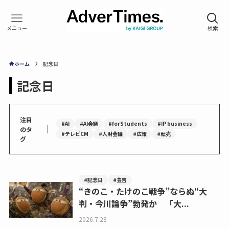
ホーム
記念日
記念日
注目
#AI
#AI会議
#forStudents
#IP business
｜
のタ
#テレビCM
#人財会議
#広報
#転売
グ
#記念日
#豊吉
“きのこ・たけのこ戦争”ならぬ“大
判・今川論争”勃発か 「大...
2026.7.28