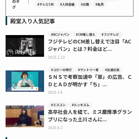
｜
のタ
#テレビCM
#人財会議
#広報
#転売
グ
殿堂入り人気記事
#ACジャパン
#CM差し替え
#フジテレビ
フジテレビのCM差し替えで注目「AC
ジャパン」とは？料金はど...
2025.1.22
#コピーの改行
#サントリー翠
#交通広告
ＳＮＳで考察加速中「翠」の広告、Ｃ
ＤとＡＤが明かす「ち」...
2025.3.6
#ミスコン
#ルッキズム
高卒社会人を経て、ミス慶應準グラン
プリになった土川さんに...
2025.6.2