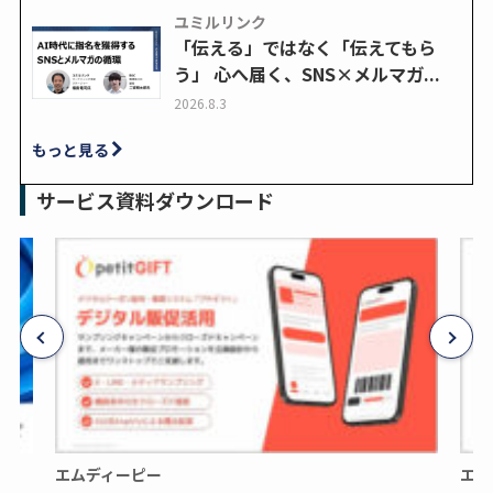
ユミルリンク
「伝える」ではなく「伝えてもら
う」 心へ届く、SNS×メルマガ...
2026.8.3
もっと見る
サービス資料ダウンロード
エムディーピー
エム