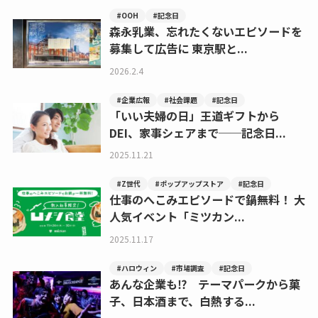
#OOH
#記念日
森永乳業、忘れたくないエピソードを
募集して広告に 東京駅と...
2026.2.4
#企業広報
#社会課題
#記念日
「いい夫婦の日」王道ギフトから
DEI、家事シェアまで──記念日...
2025.11.21
#Z世代
#ポップアップストア
#記念日
仕事のへこみエピソードで鍋無料！ 大
人気イベント「ミツカン...
2025.11.17
#ハロウィン
#市場調査
#記念日
あんな企業も⁉ テーマパークから菓
子、日本酒まで、白熱する...