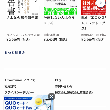
さよなら 統合報告書
計画しない人はうま
ELG（エコシステ
くいく
ム・レッド・グロ
ス）
ウィルズ・パンハウス 著
中村洋基 著
梅木俊成・井上拓海 
¥ 2,200円（税込）
¥ 2,420円（税込）
¥ 2,200円（税込）
もっと見る
AdverTimes.について
FAQ
利用規約
お問い合わせ
プライバシーポリシー
運営会社(株式会社宣伝会議)
利用者情報の外部送信について