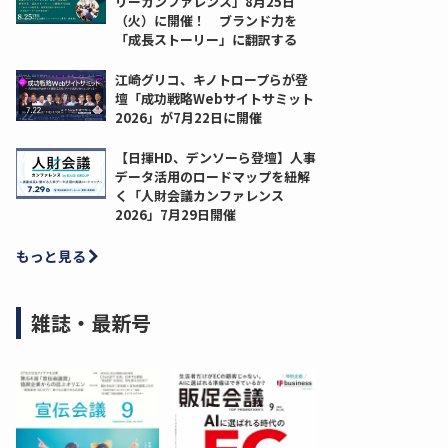
リーカンファレンス」8月25日
（火）に開催！ ブランド力を
「成長ストーリー」に翻訳する
江崎グリコ、キノトロープらが登
壇「成功戦略Webサイトサミット
2026」が7月22日に開催
【日揮HD、デンソーら登壇】人事
データ活用のロードマップを紐解
く「人財会議カンファレンス
2026」7月29日開催
もっと見る
雑誌・最新号