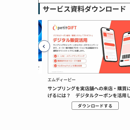
サービス資料ダウンロード
エムディーピー
広告データの“可視
サンプリングを実店舗への来店・購買
ジタル広告内製...
げるには？ デジタルクーポンを活用し.
ドする
ダウンロードする