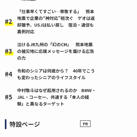
「仕事早くてすごい…尊敬する」 熊本
地震で企業の“神対応”相次ぐ ゲオは返
却猶予、USJは払い戻し 宿泊・通信も
異例対応
泣けるJR九州の「幻のCM」 熊本地震
の被災地に応援メッセージを届ける広告
の力
令和のシニアは何歳から？ 40年でこう
も変わったシニアのライフスタイル
中村敬斗はなぜ起用されるのか BMW・
JAL・コーセー、共通する「本人の経
験」と異なるターゲット
特設ページ