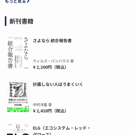
もっと見る
新刊書籍
さよなら 統合報告書
ウィルズ・パンハウス 著
¥ 2,200円（税込）
ディーピー
ガラパゴス
計画しない人はうまくいく
間1,000万本以上の配布実績！】デジタ
導入率87%でも期
ーポンを活用した販促キャンペーンを...
AIを「売上」につ
中村洋基 著
デ...
ダウンロードする
¥ 2,420円（税込）
ダウ
ELG（エコシステム・レッド・
グロース）