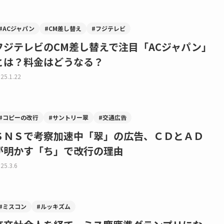
#ACジャパン
#CM差し替え
#フジテレビ
フジテレビのCM差し替えで注目「ACジャパン」
とは？料金はどうなる？
25.1.22
#コピーの改行
#サントリー翠
#交通広告
ＳＮＳで考察加速中「翠」の広告、ＣＤとＡＤ
が明かす「ち」で改行の理由
25.3.6
#ミスコン
#ルッキズム