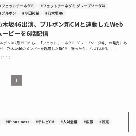
#フェットチーネグミ
#フェットチーネグミ グレープソーダ味
#ブルボン
#与田祐希
#乃木坂46
乃木坂46出演、ブルボン新CMと連動したWeb
ムービーを6話配信
ルボンは2月25日から、「フェットチーネグミ グレープソーダ味」の発売にあ
せ、乃木坂46のメンバーを起用した新CM「迷ったら、ハズむほう。」...
20.3.2
1
#IP business
#テレビCM
#人財会議
#広報
#転売