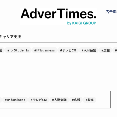
広告掲
キャリア支援
議
#forStudents
#IP business
#テレビCM
#人財会議
#広報
#IP business
#テレビCM
#人財会議
#広報
#転売