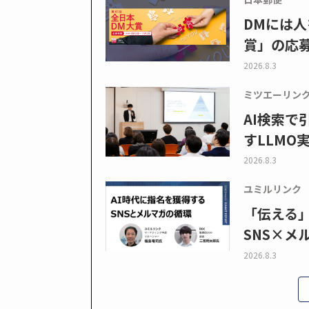
DMには人
賞」の応
2026.8.3
ミツエーリン
AI検索
すLLMO
2026.8.3
ユミルリンク
「伝える
SNS×メ
2026.8.3