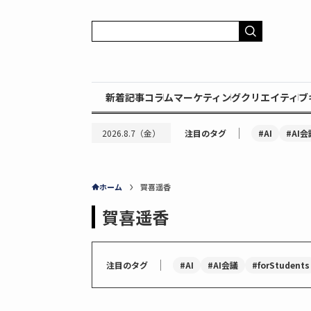
新着記事
コラム
マーケティング
クリエイティブ
｜
#AI
#AI会
2026.8.7（金）
注目のタグ
ホーム
賀喜遥香
賀喜遥香
｜
#AI
#AI会議
#forStudents
注目のタグ