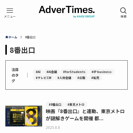
ホーム
8番出口
8番出口
注目
#AI
#AI会議
#forStudents
#IP business
｜
のタ
#テレビCM
#人財会議
#広報
#転売
グ
#8番出口
#東京メトロ
映画『8番出口』と連動、東京メトロ
が謎解きゲームを開催 都...
2025.8.8