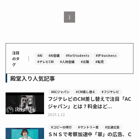
1
注目
#AI
#AI会議
#forStudents
#IP business
｜
のタ
#テレビCM
#人財会議
#広報
#転売
グ
殿堂入り人気記事
#ACジャパン
#CM差し替え
#フジテレビ
フジテレビのCM差し替えで注目「AC
ジャパン」とは？料金はど...
2025.1.22
#コピーの改行
#サントリー翠
#交通広告
ＳＮＳで考察加速中「翠」の広告、Ｃ