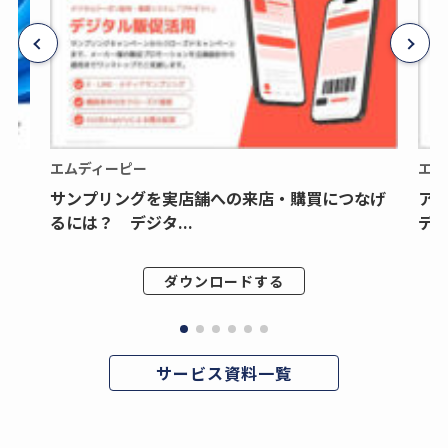
エムディーピー
エム
サンプリングを実店舗への来店・購買につなげ
ア
るには？ デジタ...
デジ
ダウンロードする
サービス資料一覧