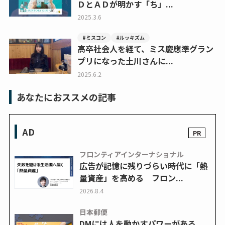
ＤとＡＤが明かす「ち」...
2025.3.6
#ミスコン
#ルッキズム
高卒社会人を経て、ミス慶應準グラン
プリになった土川さんに...
2025.6.2
あなたにおススメの記事
AD
フロンティアインターナショナル
広告が記憶に残りづらい時代に「熱
量資産」を高める フロン...
2026.8.4
日本郵便
DMには人を動かすパワーがある