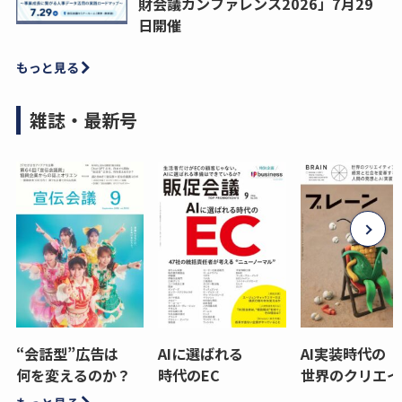
財会議カンファレンス2026」7月29
日開催
もっと見る
雑誌・最新号
“会話型”広告は
AIに選ばれる
AI実装時代の
何を変えるのか？
時代のEC
世界のクリエイ