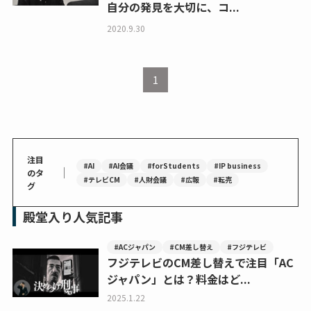
自分の発見を大切に、コ...
2020.9.30
1
注目
#AI
#AI会議
#forStudents
#IP business
｜
のタ
#テレビCM
#人財会議
#広報
#転売
グ
殿堂入り人気記事
#ACジャパン
#CM差し替え
#フジテレビ
フジテレビのCM差し替えで注目「AC
ジャパン」とは？料金はど...
2025.1.22