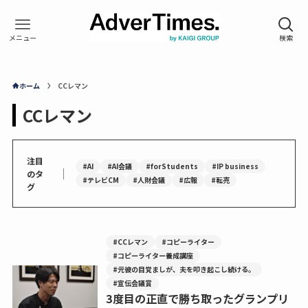
ホーム
CCレマン
CCレマン
注目
#AI
#AI会議
#forStudents
#IP business
｜
のタ
#テレビCM
#人財会議
#広報
#転売
グ
#CCレマン
#コピーライター
#コピーライター養成講座
#元彼の目覚ましが、夫を叩き起こし続ける。
#宣伝会議賞
3度目の正直で勝ち取ったグランプリ