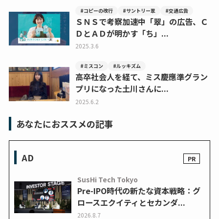
#コピーの改行
#サントリー翠
#交通広告
ＳＮＳで考察加速中「翠」の広告、Ｃ
ＤとＡＤが明かす「ち」...
2025.3.6
#ミスコン
#ルッキズム
高卒社会人を経て、ミス慶應準グラン
プリになった土川さんに...
2025.6.2
あなたにおススメの記事
AD
SusHi Tech Tokyo
Pre-IPO時代の新たな資本戦略：グ
ロースエクイティとセカンダ...
2026.8.7