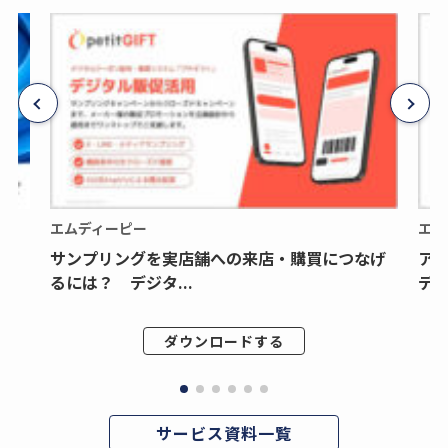
エムディーピー
エム
サンプリングを実店舗への来店・購買につなげ
ア
るには？ デジタ...
デジ
ダウンロードする
サービス資料一覧