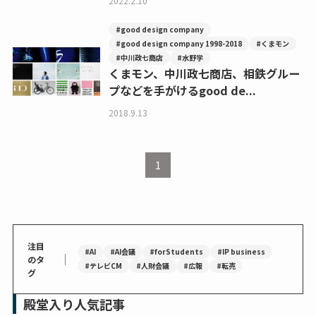
2022.2.10
#good design company
#good design company 1998-2018
#くまモン
#中川政七商店
#水野学
くまモン、中川政七商店、相鉄グルー
プなどを手がけるgood de...
2018.9.13
1
注目
#AI
#AI会議
#forStudents
#IP business
｜
のタ
#テレビCM
#人財会議
#広報
#転売
グ
殿堂入り人気記事