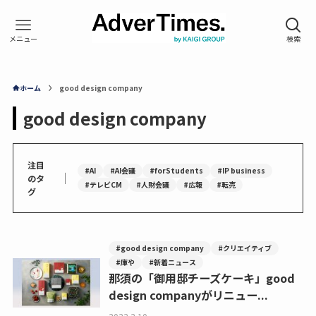
ホーム
good design company
good design company
注目
#AI
#AI会議
#forStudents
#IP business
｜
のタ
#テレビCM
#人財会議
#広報
#転売
グ
#good design company
#クリエイティブ
#庫や
#新着ニュース
那須の「御用邸チーズケーキ」good
design companyがリニュー...