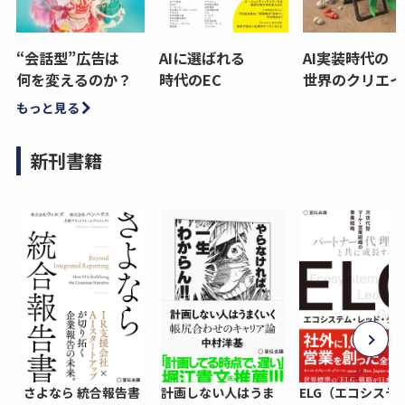
“会話型”広告は
AIに選ばれる
AI実装時代の
何を変えるのか？
時代のEC
世界のクリエイ
もっと見る
新刊書籍
さよなら 統合報告書
計画しない人はうま
ELG（エコシステ