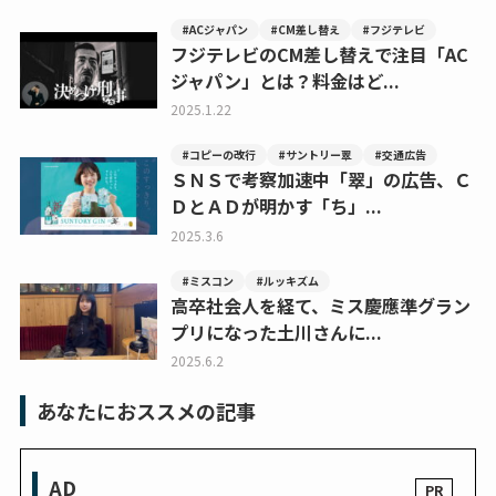
#ACジャパン
#CM差し替え
#フジテレビ
フジテレビのCM差し替えで注目「AC
ジャパン」とは？料金はど...
2025.1.22
#コピーの改行
#サントリー翠
#交通広告
ＳＮＳで考察加速中「翠」の広告、Ｃ
ＤとＡＤが明かす「ち」...
2025.3.6
#ミスコン
#ルッキズム
高卒社会人を経て、ミス慶應準グラン
プリになった土川さんに...
2025.6.2
あなたにおススメの記事
AD