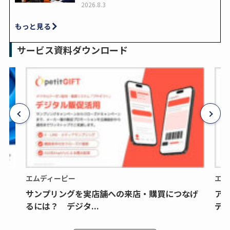
2026.8.3
もっと見る
サービス資料ダウンロード
エムディーピー
エム
サンプリングを実店舗への来店・購買につなげ
ア
るには？ デジタ...
デジ