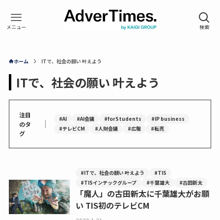
ホーム
ITで、社会の願い 叶えよう
ITで、社会の願い 叶えよう
注目
#AI
#AI会議
#forStudents
#IP business
｜
のタ
#テレビCM
#人財会議
#広報
#転売
グ
#ITで、社会の願い 叶えよう
#TIS
#TISインテックグループ
#千葉雄大
#古田新太
「魔人」の古田新太に千葉雄大がお願
い TIS初のテレビCM