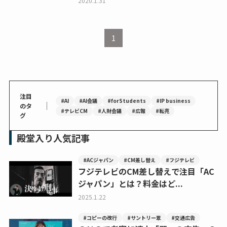
2020.1.31
1
注目
#AI
#AI会議
#forStudents
#IP business
｜
のタ
#テレビCM
#人財会議
#広報
#転売
グ
殿堂入り人気記事
#ACジャパン
#CM差し替え
#フジテレビ
フジテレビのCM差し替えで注目「AC
ジャパン」とは？料金はど...
2025.1.22
#コピーの改行
#サントリー翠
#交通広告