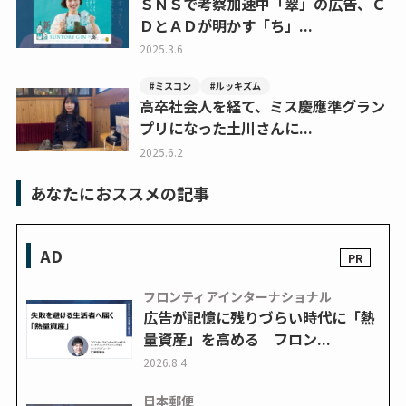
ＳＮＳで考察加速中「翠」の広告、Ｃ
ＤとＡＤが明かす「ち」...
2025.3.6
#ミスコン
#ルッキズム
高卒社会人を経て、ミス慶應準グラン
プリになった土川さんに...
2025.6.2
あなたにおススメの記事
AD
フロンティアインターナショナル
広告が記憶に残りづらい時代に「熱
量資産」を高める フロン...
2026.8.4
日本郵便