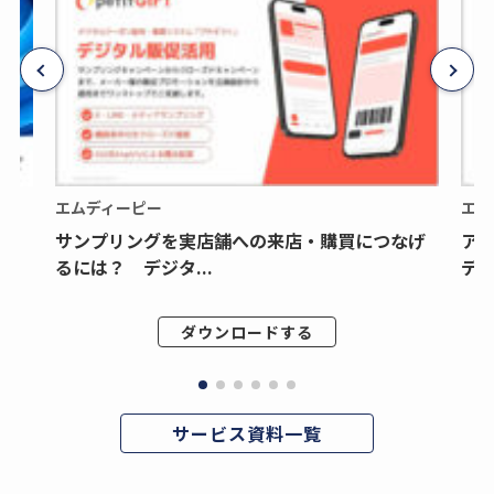
エムディーピー
エム
サンプリングを実店舗への来店・購買につなげ
ア
るには？ デジタ...
デジ
ダウンロードする
サービス資料一覧