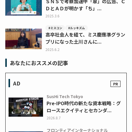
ＳＮＳで考察加速中「翠」の広告、Ｃ
ＤとＡＤが明かす「ち」...
2025.3.6
#ミスコン
#ルッキズム
高卒社会人を経て、ミス慶應準グラン
プリになった土川さんに...
2025.6.2
あなたにおススメの記事
AD
SusHi Tech Tokyo
Pre-IPO時代の新たな資本戦略：グ
ロースエクイティとセカンダ...
2026.8.7
フロンティアインターナショナル