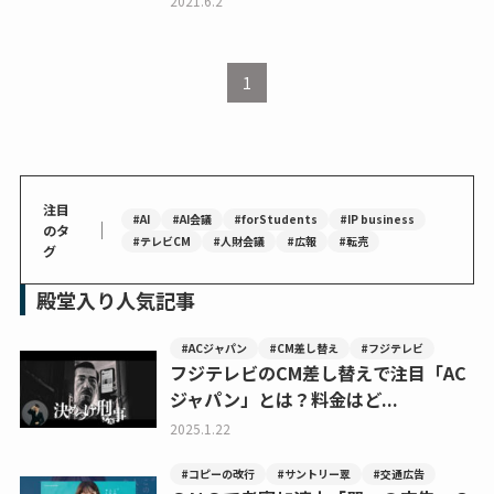
2021.6.2
1
注目
#AI
#AI会議
#forStudents
#IP business
｜
のタ
#テレビCM
#人財会議
#広報
#転売
グ
殿堂入り人気記事
#ACジャパン
#CM差し替え
#フジテレビ
フジテレビのCM差し替えで注目「AC
ジャパン」とは？料金はど...
2025.1.22
#コピーの改行
#サントリー翠
#交通広告