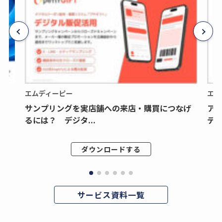
エムディーピー
エム
サンプリングを実店舗への来店・購買につなげ
ア
るには？ デジタ...
デジ
ダウンロードする
サービス資料一覧