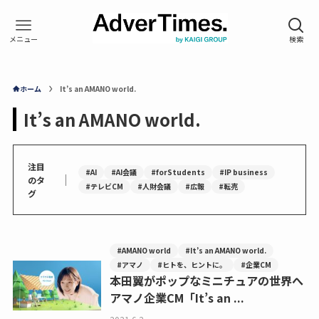
ホーム
It’s an AMANO world.
It’s an AMANO world.
注目
#AI
#AI会議
#forStudents
#IP business
｜
のタ
#テレビCM
#人財会議
#広報
#転売
グ
#AMANO world
#It’s an AMANO world.
#アマノ
#ヒトを、ヒントに。
#企業CM
本田翼がポップなミニチュアの世界へ
アマノ企業CM「It’s an ...