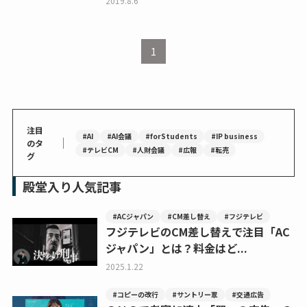
2019.8.6
1
注目
#AI
#AI会議
#forStudents
#IP business
｜
のタ
#テレビCM
#人財会議
#広報
#転売
グ
殿堂入り人気記事
#ACジャパン
#CM差し替え
#フジテレビ
フジテレビのCM差し替えで注目「AC
ジャパン」とは？料金はど...
2025.1.22
#コピーの改行
#サントリー翠
#交通広告