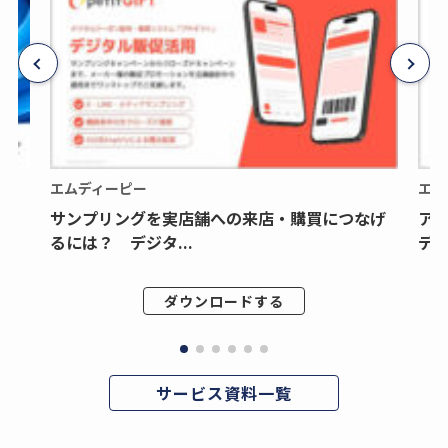
エムディーピー
エム
サンプリングを実店舗への来店・購買につなげ
ア
るには？ デジタ...
デジ
ダウンロードする
サービス資料一覧