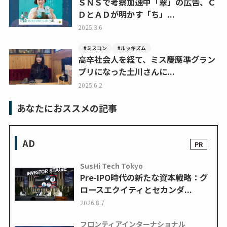
ＳＮＳで考察加速中「翠」の広告、Ｃ
ＤとＡＤが明かす「ち」...
2025.3.6
#ミスコン
#ルッキズム
高卒社会人を経て、ミス慶應準グラン
プリになった土川さんに...
2025.6.2
あなたにおススメの記事
AD
SusHi Tech Tokyo
Pre-IPO時代の新たな資本戦略：グ
ロースエクイティとセカンダ...
2026.8.7
フロンティアインターナショナル