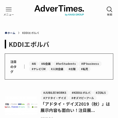
ホーム
KDDIエボルバ
KDDIエボルバ
注目
#AI
#AI会議
#forStudents
#IP business
｜
のタ
#テレビCM
#人財会議
#広報
#転売
グ
#JUBILEE WORKS
#KDDIエボルバ
#ZEALS
#アドタイ・デイズ
#オズマピーアール
「アドタイ・デイズ2019（秋）」は
展示内容も面白い！注目展...