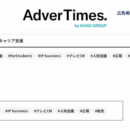
広告掲
キャリア支援
議
#forStudents
#IP business
#テレビCM
#人財会議
#広報
#IP business
#テレビCM
#人財会議
#広報
#転売