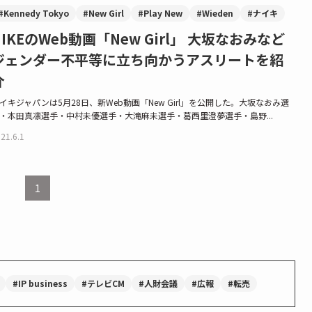
#Kennedy Tokyo
#New Girl
#Play New
#Wieden
#ナイキ
NIKEのWeb動画「New Girl」 大坂なおみなど
ジェンダー不平等に立ち向かうアスリートを紹
介
イキジャパンは5月28日、新Web動画「New Girl」を公開した。大坂なおみ選
・本田真凛選手・中村未優選手・大滝麻未選手・葛西里澄夢選手・島野...
21.6.1
1
#IP business
#テレビCM
#人財会議
#広報
#転売