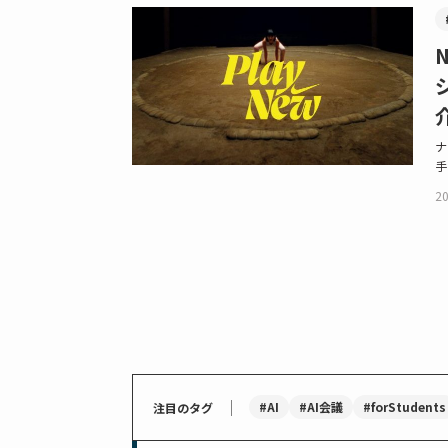
ナ
手
20
｜
#AI
#AI会議
#forStudents
注目のタグ