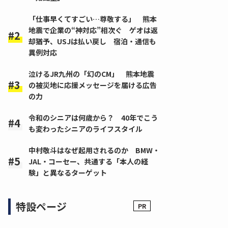
「仕事早くてすごい…尊敬する」 熊本
地震で企業の“神対応”相次ぐ ゲオは返
却猶予、USJは払い戻し 宿泊・通信も
異例対応
泣けるJR九州の「幻のCM」 熊本地震
の被災地に応援メッセージを届ける広告
の力
令和のシニアは何歳から？ 40年でこう
も変わったシニアのライフスタイル
中村敬斗はなぜ起用されるのか BMW・
JAL・コーセー、共通する「本人の経
験」と異なるターゲット
特設ページ