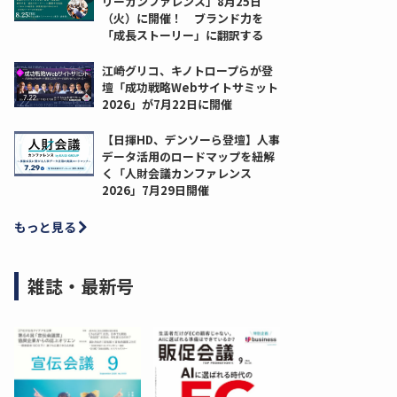
リーカンファレンス」8月25日
（火）に開催！ ブランド力を
「成長ストーリー」に翻訳する
江崎グリコ、キノトロープらが登
壇「成功戦略Webサイトサミット
2026」が7月22日に開催
【日揮HD、デンソーら登壇】人事
データ活用のロードマップを紐解
く「人財会議カンファレンス
2026」7月29日開催
もっと見る
雑誌・最新号