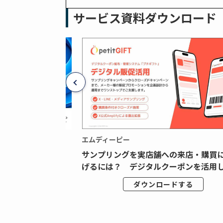
サービス資料ダウンロード
エムディーピー
広告データの“可視
サンプリングを実店舗への来店・購買
ジタル広告内製...
げるには？ デジタルクーポンを活用し.
ドする
ダウンロードする