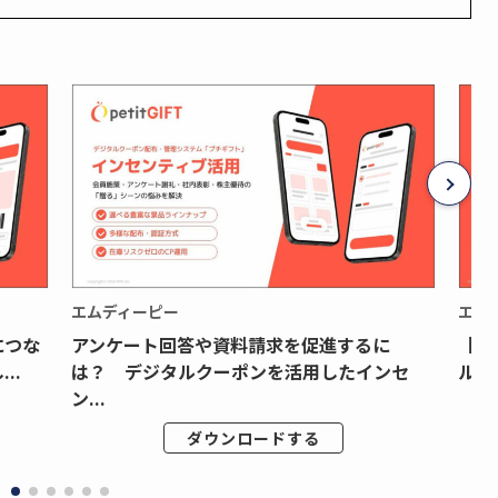
エムディーピー
エム
につな
アンケート回答や資料請求を促進するに
【月
..
は？ デジタルクーポンを活用したインセ
ルク
ン...
ダウンロードする