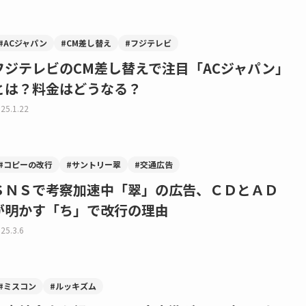
#ACジャパン
#CM差し替え
#フジテレビ
フジテレビのCM差し替えで注目「ACジャパン」
とは？料金はどうなる？
25.1.22
#コピーの改行
#サントリー翠
#交通広告
ＳＮＳで考察加速中「翠」の広告、ＣＤとＡＤ
が明かす「ち」で改行の理由
25.3.6
#ミスコン
#ルッキズム