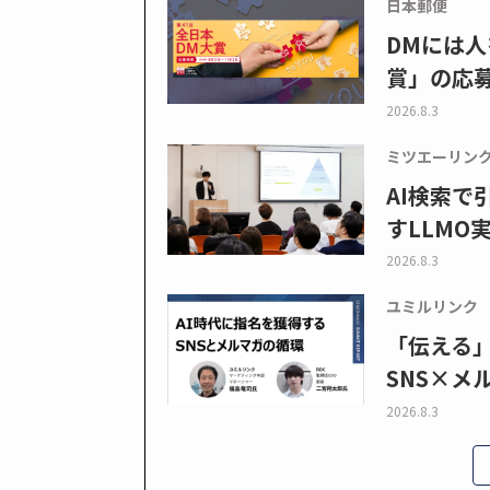
日本郵便
DMには人
賞」の応
2026.8.3
ミツエーリン
AI検索
すLLMO
2026.8.3
ユミルリンク
「伝える
SNS×メ
2026.8.3