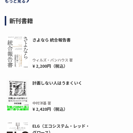
もっと見る
新刊書籍
さよなら 統合報告書
ウィルズ・パンハウス 著
¥ 2,200円（税込）
計画しない人はうまくいく
ディーピー
ガラパゴス
間1,000万本以上の配布実績！】デジタ
導入率87%でも期
ーポンを活用した販促キャンペーンを...
AIを「売上」につ
中村洋基 著
デ...
¥ 2,420円（税込）
ダウンロードする
ダウ
ELG（エコシステム・レッド・
グロース）