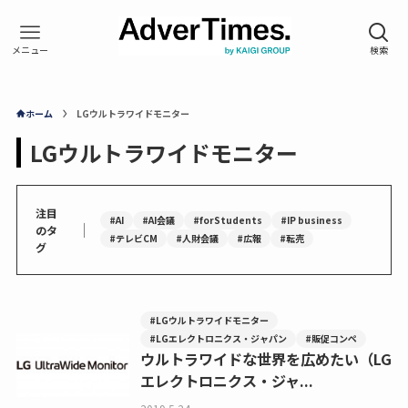
ホーム
LGウルトラワイドモニター
LGウルトラワイドモニター
注目
#AI
#AI会議
#forStudents
#IP business
｜
のタ
#テレビCM
#人財会議
#広報
#転売
グ
#LGウルトラワイドモニター
#LGエレクトロニクス・ジャパン
#販促コンペ
ウルトラワイドな世界を広めたい（LG
エレクトロニクス・ジャ...