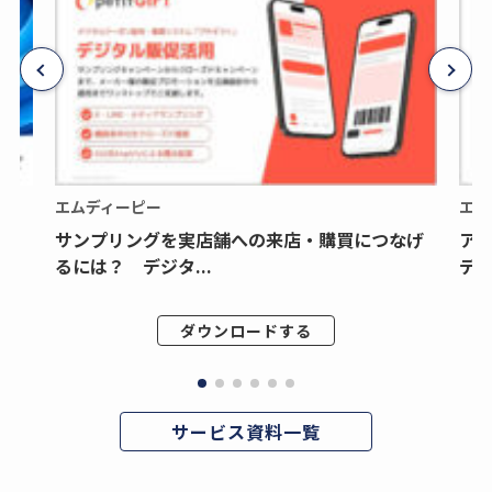
エムディーピー
エム
サンプリングを実店舗への来店・購買につなげ
ア
るには？ デジタ...
デジ
ダウンロードする
サービス資料一覧