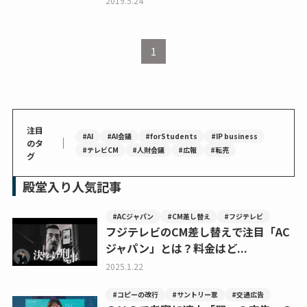
2019.5.24
1
注目
#AI
#AI会議
#forStudents
#IP business
｜
のタ
#テレビCM
#人財会議
#広報
#転売
グ
殿堂入り人気記事
#ACジャパン
#CM差し替え
#フジテレビ
フジテレビのCM差し替えで注目「AC
ジャパン」とは？料金はど...
2025.1.22
#コピーの改行
#サントリー翠
#交通広告