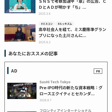
ＳＮＳで考察加速中「翠」の広告、Ｃ
ＤとＡＤが明かす「ち」...
2025.3.6
#ミスコン
#ルッキズム
高卒社会人を経て、ミス慶應準グラン
プリになった土川さんに...
2025.6.2
あなたにおススメの記事
AD
SusHi Tech Tokyo
Pre-IPO時代の新たな資本戦略：グ
ロースエクイティとセカンダ...
2026.8.7
フロンティアインターナショナル