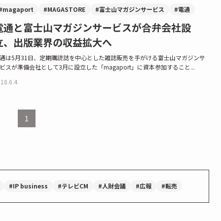
#magaport
#MAGASTORE
#富士山マガジンサービス
#電通
電通と富士山マガジンサービスが合弁会社設
立、出版業界の収益拡大へ
通は5月31日、定期購読誌を中心とした雑誌販売を手がける富士山マガジンサ
ビスが準備会社として3月に設立した「magaport」に資本参加すること...
18.6.4
1
#IP business
#テレビCM
#人財会議
#広報
#転売