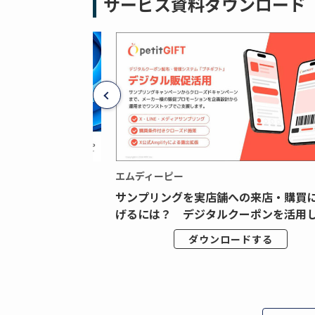
サービス資料ダウンロード
エムディーピー
広告データの“可視
サンプリングを実店舗への来店・購買
ジタル広告内製...
げるには？ デジタルクーポンを活用し.
ドする
ダウンロードする