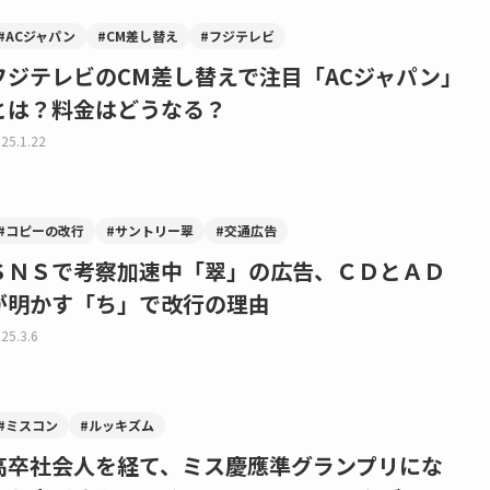
#ACジャパン
#CM差し替え
#フジテレビ
フジテレビのCM差し替えで注目「ACジャパン」
とは？料金はどうなる？
25.1.22
#コピーの改行
#サントリー翠
#交通広告
ＳＮＳで考察加速中「翠」の広告、ＣＤとＡＤ
が明かす「ち」で改行の理由
25.3.6
#ミスコン
#ルッキズム
高卒社会人を経て、ミス慶應準グランプリにな