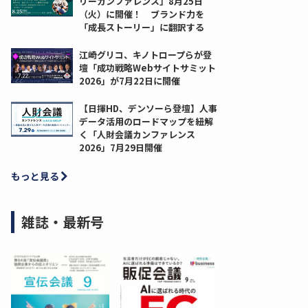
リーカンファレンス」8月25日
（火）に開催！ ブランド力を
「成長ストーリー」に翻訳する
江崎グリコ、キノトロープらが登
壇「成功戦略Webサイトサミット
2026」が7月22日に開催
【日揮HD、デンソーら登壇】人事
データ活用のロードマップを紐解
く「人財会議カンファレンス
2026」7月29日開催
もっと見る
雑誌・最新号