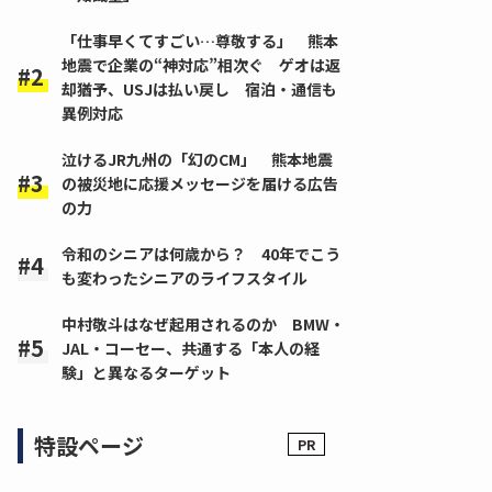
「仕事早くてすごい…尊敬する」 熊本
地震で企業の“神対応”相次ぐ ゲオは返
却猶予、USJは払い戻し 宿泊・通信も
異例対応
泣けるJR九州の「幻のCM」 熊本地震
の被災地に応援メッセージを届ける広告
の力
令和のシニアは何歳から？ 40年でこう
も変わったシニアのライフスタイル
中村敬斗はなぜ起用されるのか BMW・
JAL・コーセー、共通する「本人の経
験」と異なるターゲット
特設ページ