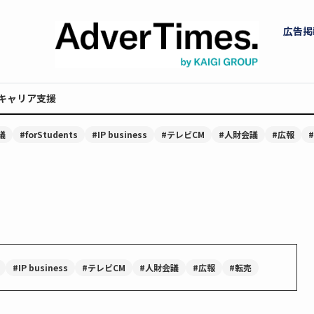
広告掲
キャリア支援
議
#forStudents
#IP business
#テレビCM
#人財会議
#広報
#IP business
#テレビCM
#人財会議
#広報
#転売