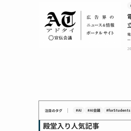
電
ー
20
｜
#AI
#AI会議
#forStudents
注目のタグ
殿堂入り人気記事