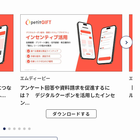
エムディーピー
エム
につな
アンケート回答や資料請求を促進するに
【月
..
は？ デジタルクーポンを活用したインセ
ルク
ン...
ダウンロードする