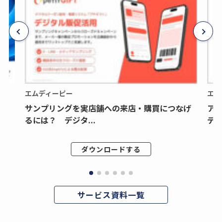
エムディーピー
エム
サンプリングを実店舗への来店・購買につなげ
ア
るには？ デジタ...
デジ
ダウンロードする
サービス資料一覧