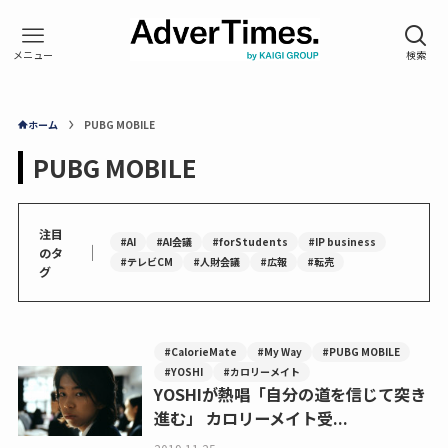
ホーム
PUBG MOBILE
PUBG MOBILE
注目
#AI
#AI会議
#forStudents
#IP business
｜
のタ
#テレビCM
#人財会議
#広報
#転売
グ
#CalorieMate
#My Way
#PUBG MOBILE
#YOSHI
#カロリーメイト
YOSHIが熱唱「自分の道を信じて突き
進む」 カロリーメイト受...