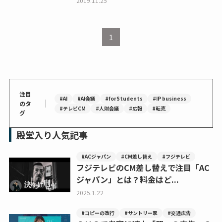
2019.11.25
1
注目
#AI
#AI会議
#forStudents
#IP business
｜
のタ
#テレビCM
#人財会議
#広報
#転売
グ
殿堂入り人気記事
#ACジャパン
#CM差し替え
#フジテレビ
フジテレビのCM差し替えで注目「AC
ジャパン」とは？料金はど...
2025.1.22
#コピーの改行
#サントリー翠
#交通広告