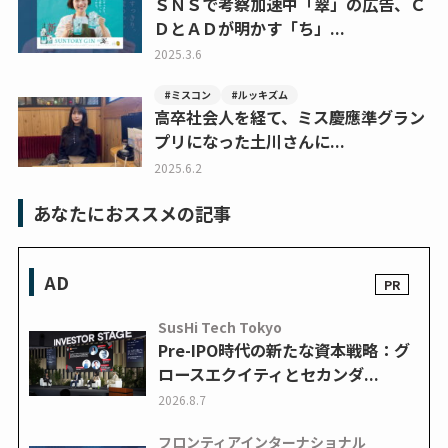
ＳＮＳで考察加速中「翠」の広告、Ｃ
ＤとＡＤが明かす「ち」...
2025.3.6
#ミスコン
#ルッキズム
高卒社会人を経て、ミス慶應準グラン
プリになった土川さんに...
2025.6.2
あなたにおススメの記事
AD
SusHi Tech Tokyo
Pre-IPO時代の新たな資本戦略：グ
ロースエクイティとセカンダ...
2026.8.7
フロンティアインターナショナル